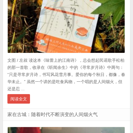
文图 / 左叔 读这本《味蕾上的江南诗》，总会想起民谣歌手松柏
的那一首歌，收录在《听闻余生》中的《寻常岁月诗》中两句：
“只是寻常岁月诗，书写风花雪月事。爱你的每个秋日，都像，春
华未止。” 虽然一个讲的是吃食风物，一个唱的是人间烟火，但
还是忍 ...
阅读全文
家在古城：随着时代不断演变的人间烟火气