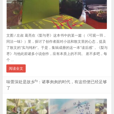
文图 / 左叔 葛亮在《梨与枣》这本书中的某一篇（《可观一羽，
同沽一味》）里，探讨了创作者面对小说和散文里的心态，提及
了散文的“实与纯朴”。于是，集辑成册的这一本“读后感”，《梨与
枣》与他此前诸多小说创作，应有本质上的不同。 差不多吧，每
个 ...
阅读全文
味蕾深处是故乡⁰²：诸事匆匆的时代，有这些便已经足够
了