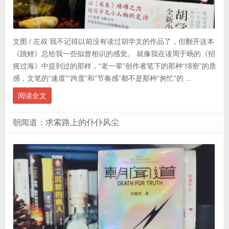
文图 / 左叔 我不记得以前没有读过胡学文的作品了，但翻开这本
《跳鲤》总给我一些似曾相识的感觉。 就像我在读周于旸的《招
摇过海》中提到过的那样，“老一辈”创作者笔下的那种“绵密”的质
感，文笔的“速度”“跨度”和“节奏感”都不是那种“匆忙”的 ...
阅读全文
朝闻道：求索路上的仆仆风尘