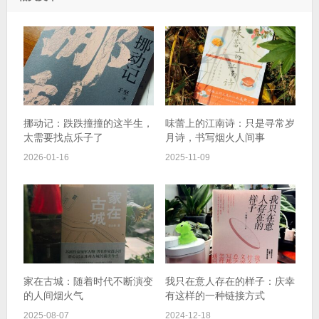
挪动记：跌跌撞撞的这半生，
味蕾上的江南诗：只是寻常岁
太需要找点乐子了
月诗，书写烟火人间事
2026-01-16
2025-11-09
家在古城：随着时代不断演变
我只在意人存在的样子：庆幸
的人间烟火气
有这样的一种链接方式
2025-08-07
2024-12-18