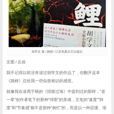
胡学文 著 / 跳鲤 / 江苏凤凰文艺出版社
文图 / 左叔
我不记得以前没有读过胡学文的作品了，但翻开这本
《跳鲤》总给我一些似曾相识的感觉。
就像我在读周于旸的《招摇过海》中提到过的那样，“老
一辈”创作者笔下的那种“绵密”的质感，文笔的“速度”“跨
度”和“节奏感”都不是那种“匆忙”的，而是以一种迟缓、渐