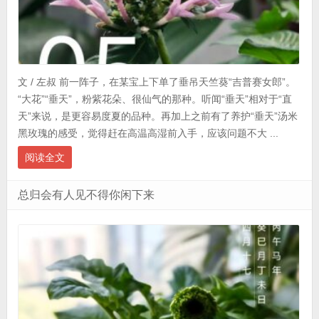
文 / 左叔 前一阵子，在某宝上下单了垂吊天竺葵“吉普赛女郎”。
“大花”“垂天”，粉紫花朵、很仙气的那种。听闻“垂天”相对于“直
天”来说，是更容易度夏的品种。再加上之前有了养护“垂天”汤米
黑玫瑰的感受，觉得赶在高温高湿前入手，应该问题不大 ...
阅读全文
总归会有人见不得你闲下来