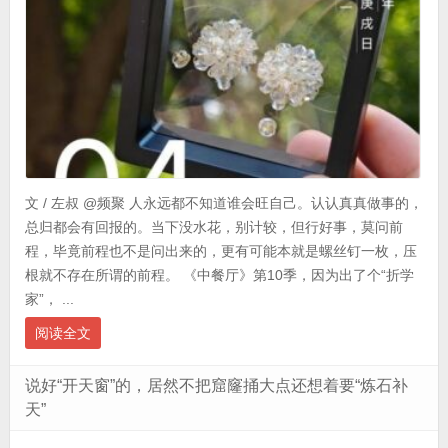
文 / 左叔 @频聚 人永远都不知道谁会旺自己。认认真真做事的，
总归都会有回报的。当下没水花，别计较，但行好事，莫问前
程，毕竟前程也不是问出来的，更有可能本就是螺丝钉一枚，压
根就不存在所谓的前程。 《中餐厅》第10季，因为出了个“折学
家”， ...
阅读全文
说好“开天窗”的，居然不把窟窿捅大点还想着要“炼石补
天”