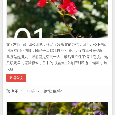
文 / 左叔 浪姐四公组队，坐足了冷板凳的范范，因为几公下来仍
旧没有驯化四肢，顾忌全是唱跳舞台的团秀，没有队长敢选她。
几度站起身人，眼前都是空无一人，最后绷不住了情绪崩溃。 这
跟职场里的逻辑很像，手中的“技能点”没有强到没边，情商的“路
人缘 ...
阅读全文
预测不了，坐等下一轮“搓麻将”