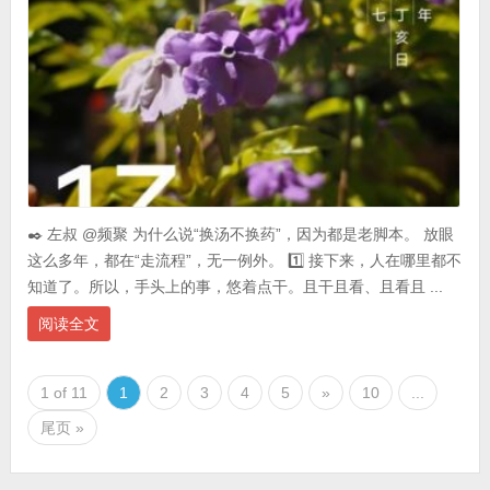
✒️ 左叔 @频聚 为什么说“换汤不换药”，因为都是老脚本。 放眼
这么多年，都在“走流程”，无一例外。 1️⃣ 接下来，人在哪里都不
知道了。所以，手头上的事，悠着点干。且干且看、且看且 ...
阅读全文
1 of 11
1
2
3
4
5
»
10
...
尾页 »