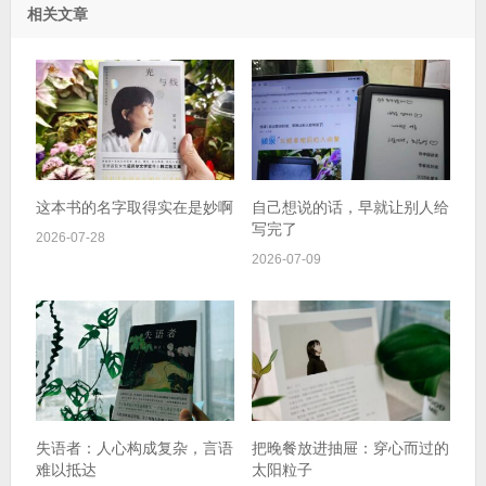
相关文章
这本书的名字取得实在是妙啊
自己想说的话，早就让别人给
写完了
2026-07-28
2026-07-09
失语者：人心构成复杂，言语
把晚餐放进抽屉：穿心而过的
难以抵达
太阳粒子