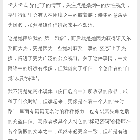
卡夫卡式“异化”了的情节，关注点是婚姻中的女性视角，
字里行间里会有人在困境之中的胶着感；诗集的意象更
为斑驳，虽然是译作但读起来并不艰涩。
这是她留给我的“第一印象”，而后就是她因为获得诺贝尔
奖而大热，更是因为一些她对获奖一事的“姿态”上了热
搜，闯进了更为广泛的公众视野。关于这件事情，中文
网络中的解读有很多，但我偏向于相信一个创作者的“自
觉”以及“持重”。
我不清楚短篇小说集《伤口愈合中》所收录的作品，成
稿于什么时期，但读起来，更像是在看一个人的“来时
路”，里面有籍籍无名时的种种努力，也有崭露头角之后
的充盈自信。写作者极具个人特色的“标记密码”会隐匿在
各个阶段的文本之中，虽然未必完全一致，但却是有迹