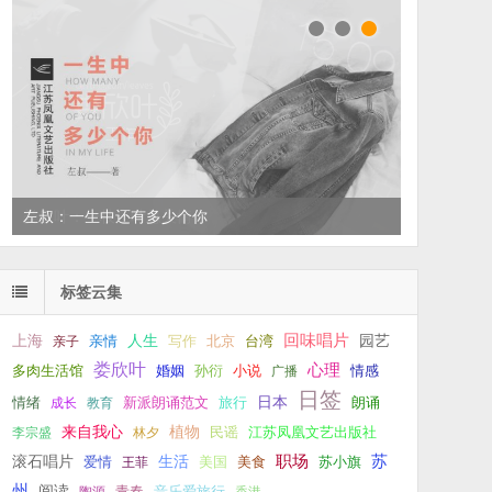
左叔：一生中还有多少个你
标签云集
回味唱片
上海
亲情
人生
写作
台湾
园艺
亲子
北京
娄欣叶
心理
孙衍
小说
多肉生活馆
婚姻
广播
情感
日签
新派朗诵范文
旅行
日本
朗诵
情绪
成长
教育
来自我心
植物
江苏凤凰文艺出版社
李宗盛
林夕
民谣
职场
生活
苏
滚石唱片
爱情
美食
苏小旗
王菲
美国
州
阅读
青春
音乐爱旅行
陶源
香港