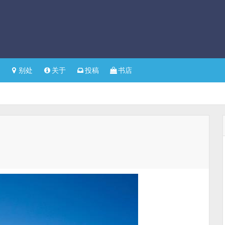
别处
关于
投稿
书店