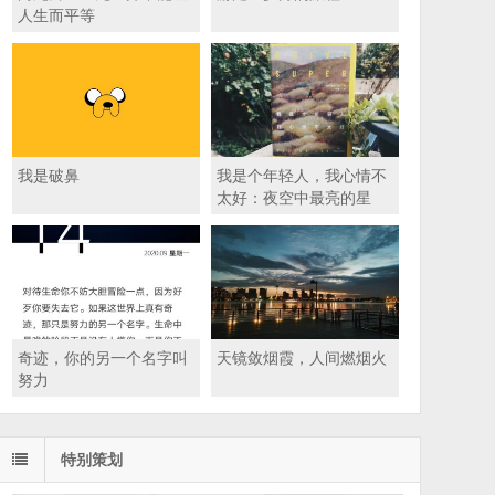
人生而平等
我是破鼻
我是个年轻人，我心情不
太好：夜空中最亮的星
奇迹，你的另一个名字叫
天镜敛烟霞，人间燃烟火
努力
特别策划