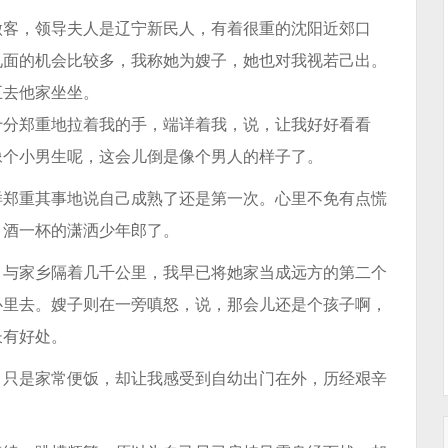
做客，领导夫人是辽宁新民人，有着很重的沈阳近郊口
见面的机会比较多，我称她为嫂子，她也对我视若己出。
五去他家坐坐。
十分郑重地拉着我的手，端详着我，说，让我好好看看
像个小男生呢，这会儿倒是像个男人的样子了。
样郑重其事地说自己成熟了还是第一次。心里不免有点慌
月酒一杯的潇洒少年郎了。
，与家乡隔着几千公里，我早已将她家当成远方的第二个
心里去。嫂子则在一旁嗔怒，说，那会儿还是个孩子啊，
长有好处。
，只是家常便饭，却让我感受到自幼出门在外，历经艰辛