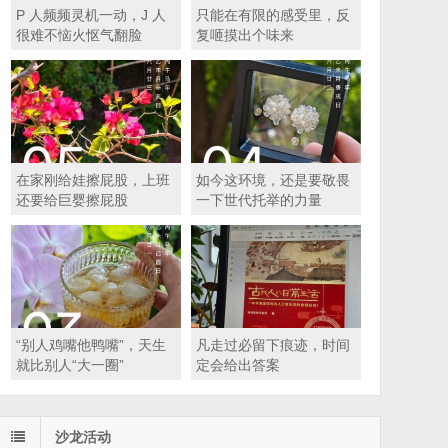
P 人频频灵机一动，J 人
只能在有限的感受里，反
很难不恼火怄气翻脸
复咂摸出个味来
在家刚给娃擦屁股，上班
如今这环境，还是要敬畏
还要给巨婴擦屁股
一下世代托举的力量
“别人鸡嘴他鸭嘴”，天生
凡走过必留下痕迹，时间
就比别人“大一圈”
定会给出答案
沙龙活动