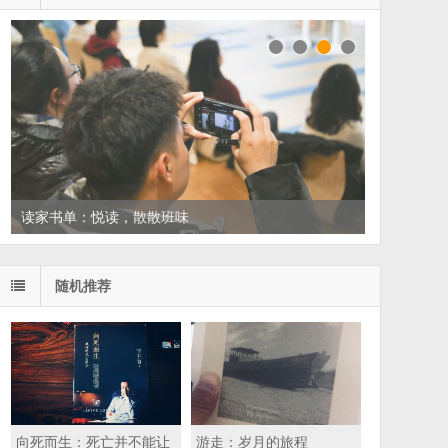
读家书单：悦读，散散班味
随机推荐
向死而生：死亡并不能让
游走：岁月的旅程