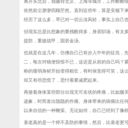
离开东北后，我辗转北京、上海等城市，工作断断
依然前尘渺渺四顾茫然。直到近些年，算是安顿下
经历了这么多，早已对一切云淡风轻，事实上自己
但现实总是比想象的要残酷得多，身居职场，有太
提防，重披战甲，固若金汤。
也就是在这几年，仿佛自己已有步入中年的征兆，
二，每次对镜便惊惶不已，这还是从前的自己吗？
称的瘦弱身材开始变得粗壮，有时候觉得可笑，这
却又有些恐慌了，思忖着要减肥起来。
再接着身体某些部分出现无可名状的疼痛，比如腿
迹象，时而发出隐隐的作痛。身体带来的病痛比任
以来自信的一种鞭策。无论如何，自己已经到了像
衰老真的是一个猝不及防的事情，然后，比衰老更