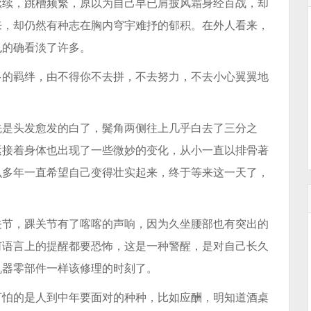
续续，跳槽频繁，原以为自己早已肩披风霜身经百战，却
来，却仍然有种志在胸内穹宇难抒的郁积。在外人看来，
也的确看淡了许多。
多的羁绊，由不得你不去拼，不去努力，不去小心翼翼地
先是头发愈发的白了，鬓角两侧往上几乎白去了三分之
紧接着身体也出现了一些微妙的变化，从小一直以排骨著
么多年一直希望自己变得壮实起来，终于等来这一天了，
关节，踝关节有了喀喀的声响，因为久坐腰部也有突出的
何语言上的提醒都要恐怖，这是一种警醒，是对自己长久
机器零部件一样该修理的时刻了。
可怕的是人到中年要面对的种种，比如应酬，明知道酒桌