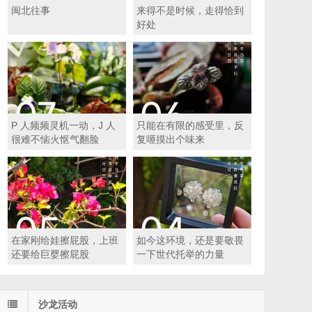
闽北往事
来得不是时候，走得恰到
好处
P 人频频灵机一动，J 人
只能在有限的感受里，反
很难不恼火怄气翻脸
复咂摸出个味来
在家刚给娃擦屁股，上班
如今这环境，还是要敬畏
还要给巨婴擦屁股
一下世代托举的力量
沙龙活动