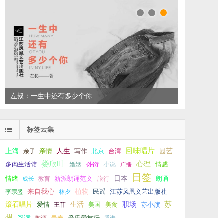
左叔：一生中还有多少个你
标签云集
回味唱片
上海
亲情
人生
写作
台湾
园艺
亲子
北京
娄欣叶
心理
孙衍
小说
多肉生活馆
婚姻
广播
情感
日签
新派朗诵范文
旅行
日本
朗诵
情绪
成长
教育
来自我心
植物
江苏凤凰文艺出版社
李宗盛
林夕
民谣
职场
生活
苏
滚石唱片
爱情
美食
苏小旗
王菲
美国
州
阅读
青春
音乐爱旅行
陶源
香港