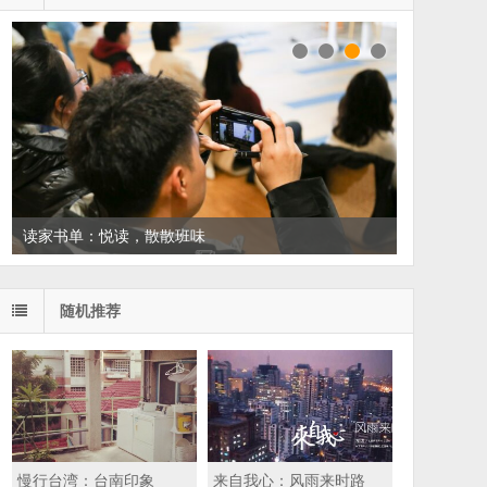
读家书单：悦读，散散班味
随机推荐
慢行台湾：台南印象
来自我心：风雨来时路