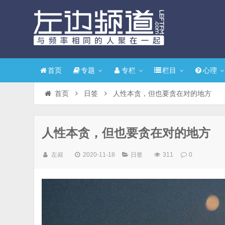
首页
专题
专栏
栏目
心理
首页
日签
人性本贪，但也要贪在对的地方
人性本贪，但也要贪在对的地方
左叔
2020-11-18
日签
311
0