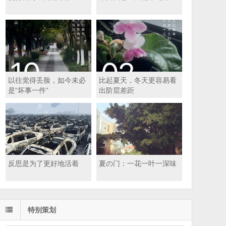
以往觉得丢脸，如今未必
比起夏天，冬天更容易看
是“坏事一件”
出阶层差距
反思是为了更好地活着
夏の门：一花一叶一深味
特别策划