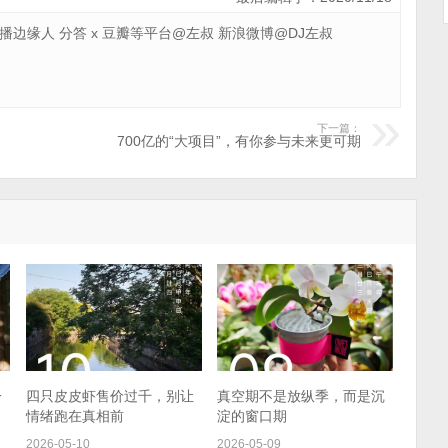
 广播边缘人 分答 x 豆瓣等平台@左叔 新浪微博@DJ左叔
下一篇：
700亿的“大项目”，有你参与未来更可期
一
四只皮皮虾售价过千，别让
真空期不是放纵季，而是沉
情绪跑在真相前
淀的窗口期
2026-05-10
2026-05-09