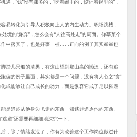
遇，“钱”没有嫌多的，“吃着碗里的，惦记着锅里的”，
较容易转化为引导人积极向上人的内生动力。职场跳槽，
在处境的“嫌弃”，怎么会有“人往高处走”的局面。仰慕某个
工作中落实了，也是好事一桩……正向的例子其实举举也
有脚踏几只船的渣男，有这山望到那山高的懒汉，还有追
跑偏的例子里面，其实都是一个问题，没有将人心之“贪”
内化成能够让自己成长的动力，而是纵容它成了足以摧毁
本能是追逐从他身边飞走的东西，却逃避追逐他的东西。
“逃避”还需要再细细地深究一下。
之后，除了情绪发泄了，你有为改善这个工作岗位做过什