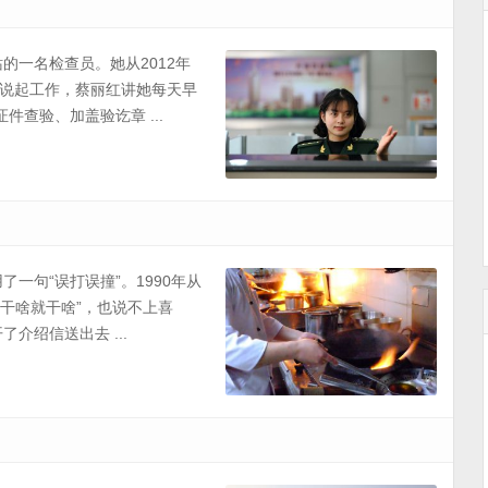
站的一名检查员。她从2012年
说起工作，蔡丽红讲她每天早
查验、加盖验讫章 ...
了一句“误打误撞”。1990年从
让干啥就干啥”，也说不上喜
介绍信送出去 ...