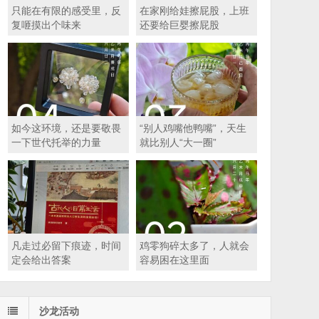
只能在有限的感受里，反
在家刚给娃擦屁股，上班
复咂摸出个味来
还要给巨婴擦屁股
如今这环境，还是要敬畏
“别人鸡嘴他鸭嘴”，天生
一下世代托举的力量
就比别人“大一圈”
凡走过必留下痕迹，时间
鸡零狗碎太多了，人就会
定会给出答案
容易困在这里面
沙龙活动