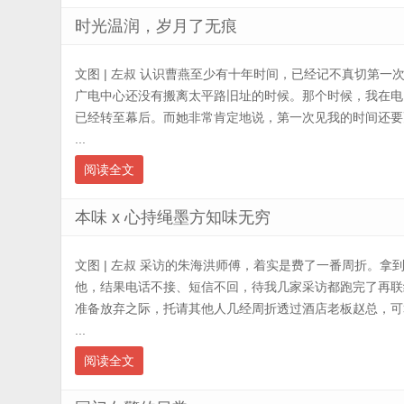
时光温润，岁月了无痕
文图 | 左叔 认识曹燕至少有十年时间，已经记不真切第
广电中心还没有搬离太平路旧址的时候。那个时候，我在电
已经转至幕后。而她非常肯定地说，第一次见我的时间还要
...
阅读全文
本味 x 心持绳墨方知味无穷
文图 | 左叔 采访的朱海洪师傅，着实是费了一番周折。
他，结果电话不接、短信不回，待我几家采访都跑完了再联
准备放弃之际，托请其他人几经周折透过酒店老板赵总，可
...
阅读全文