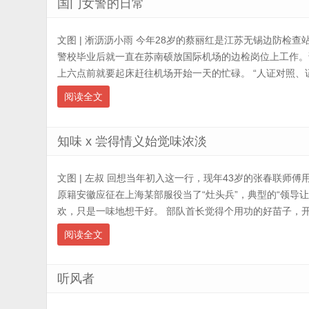
国门女警的日常
文图 | 淅沥沥小雨 今年28岁的蔡丽红是江苏无锡边防检查
警校毕业后就一直在苏南硕放国际机场的边检岗位上工作。
上六点前就要起床赶往机场开始一天的忙碌。 “人证对照、证件
阅读全文
知味 x 尝得情义始觉味浓淡
文图 | 左叔 回想当年初入这一行，现年43岁的张春联师傅用
原籍安徽应征在上海某部服役当了“灶头兵”，典型的“领导
欢，只是一味地想干好。 部队首长觉得个用功的好苗子，开了
阅读全文
听风者