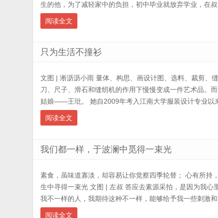
生的他，为了减轻家中的负担，初中毕业就放弃学业，在叔伯舅
阅读全文
只为生活不撞衫
文图 | 淅沥沥小雨 量体、构思、画设计图、选料、裁剪、
刀、尺子、滑石和缝纫机的作用下慢慢变成一件艺术品。而
姑娘——王玭。 她自2009年考入江南大学服装设计专业以来，
阅读全文
我们都一样，于波澜中觅得一束光
素食，虽味道寡淡，却容易让你觉察四季轮替； 心有所持
生中寻得一束光 文图 | 左叔 答应去素源采拍，是因为我
我不一样的人，我期待这种不一样，能够给予我一些刺激和灵
阅读全文