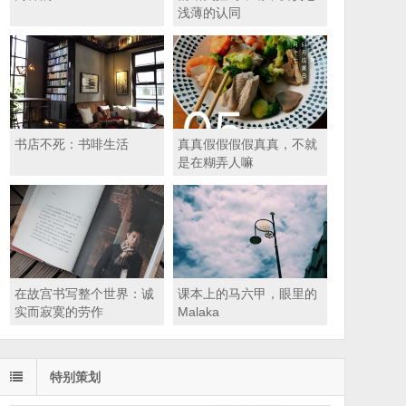
浅薄的认同
书店不死：书啡生活
真真假假假假真真，不就
是在糊弄人嘛
在故宫书写整个世界：诚
课本上的马六甲，眼里的
实而寂寞的劳作
Malaka
特别策划