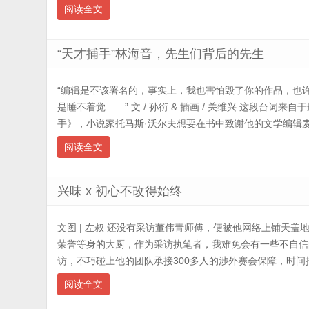
阅读全文
“天才捕手”林海音，先生们背后的先生
“编辑是不该署名的，事实上，我也害怕毁了你的作品，也
是睡不着觉……” 文 / 孙衍 & 插画 / 关维兴 这段台词
手》，小说家托马斯·沃尔夫想要在书中致谢他的文学编辑麦克斯
阅读全文
兴味 x 初心不改得始终
文图 | 左叔 还没有采访董伟青师傅，便被他网络上铺天
荣誉等身的大厨，作为采访执笔者，我难免会有一些不自信
访，不巧碰上他的团队承接300多人的涉外赛会保障，时间推
阅读全文