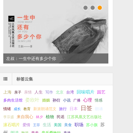
左叔：一生中还有多少个你
标签云集
回味唱片
上海
亲情
人生
写作
台湾
园艺
亲子
北京
娄欣叶
心理
孙衍
小说
多肉生活馆
婚姻
广播
情感
日签
新派朗诵范文
旅行
日本
朗诵
情绪
成长
教育
来自我心
植物
江苏凤凰文艺出版社
李宗盛
林夕
民谣
职场
生活
苏
滚石唱片
爱情
美食
苏小旗
王菲
美国
州
阅读
青春
音乐爱旅行
陶源
香港