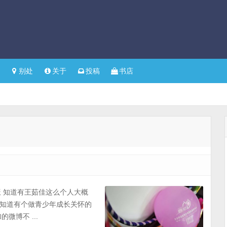
别处
关于
投稿
书店
米饭 知道有王茹佳这么个人大概
知道有个做青少年成长关怀的
博不 ...