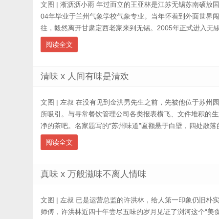
文图 | 淅沥沥小雨 年过而立的王亚林是江苏无锡苏南硕放
04年毕业于兰州气象学校气象专业。当年怀着到外面世界
往，毅然离开甘肃定西老家来到无锡。2005年正式进入无锡机
阅读全文
清味 x 人间有味是清欢
文图 | 左叔 在没有见到金洪男先生之前，先被他位于苏
所吸引。与寻常餐饮管理公司各类报表横飞、文件堆积的生
净的茶吧。名家题写的“苏州味道”匾额悬于白壁，四处散落的
阅读全文
真味 x 万般滋味不离人情味
文图 | 左叔 已是运营总监的许洪林，给人第一印象仍旧
师傅，许洪林近四十年尝尽五味的岁月见证了浏河这个“美食之