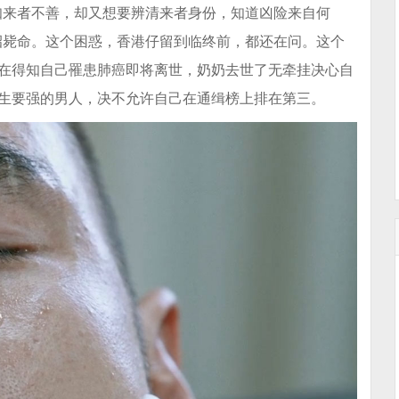
谈笑中暗藏着箭拔弩张，与拳拳见肉的打斗戏相比，因为一
知来者不善，却又想要辨清来者身份，知道凶险来自何
招毙命。这个困惑，香港仔留到临终前，都还在问。这个
。在得知自己罹患肺癌即将离世，奶奶去世了无牵挂决心自
一生要强的男人，决不允许自己在通缉榜上排在第三。