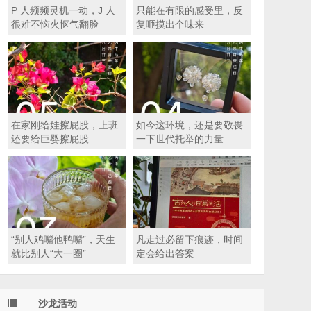
P 人频频灵机一动，J 人
只能在有限的感受里，反
很难不恼火怄气翻脸
复咂摸出个味来
在家刚给娃擦屁股，上班
如今这环境，还是要敬畏
还要给巨婴擦屁股
一下世代托举的力量
“别人鸡嘴他鸭嘴”，天生
凡走过必留下痕迹，时间
就比别人“大一圈”
定会给出答案
沙龙活动