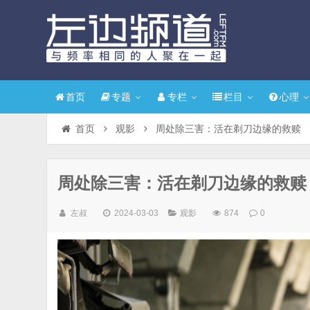
首页
专题
专栏
栏目
心理
首页
观影
周处除三害：活在剃刀边缘的救赎
周处除三害：活在剃刀边缘的救赎
左叔
2024-03-03
观影
874
0