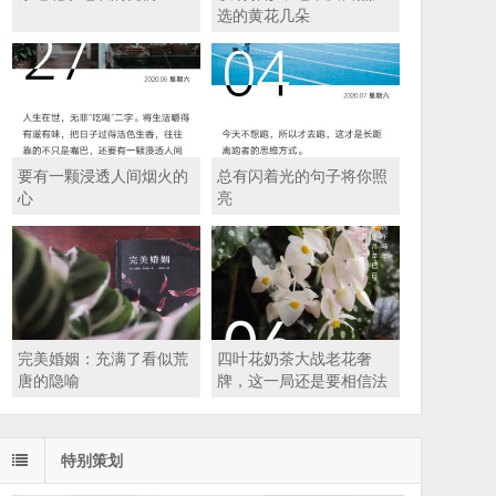
选的黄花几朵
要有一颗浸透人间烟火的
总有闪着光的句子将你照
心
亮
完美婚姻：充满了看似荒
四叶花奶茶大战老花奢
唐的隐喻
牌，这一局还是要相信法
理无外乎人情
特别策划