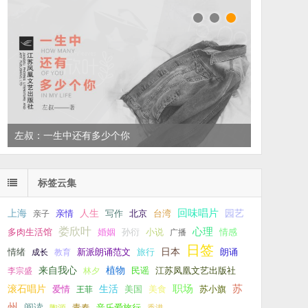
左叔：一生中还有多少个你
标签云集
回味唱片
上海
亲情
人生
写作
台湾
园艺
亲子
北京
娄欣叶
心理
孙衍
小说
多肉生活馆
婚姻
广播
情感
日签
新派朗诵范文
旅行
日本
朗诵
情绪
成长
教育
来自我心
植物
江苏凤凰文艺出版社
李宗盛
林夕
民谣
职场
生活
苏
滚石唱片
爱情
美食
苏小旗
王菲
美国
州
阅读
青春
音乐爱旅行
陶源
香港