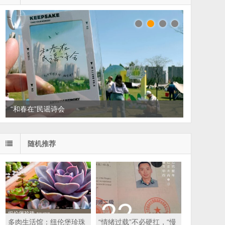
“和春在”民谣诗会
随机推荐
多肉生活馆：纽伦堡珍珠
“情绪过载”不必硬扛，“慢