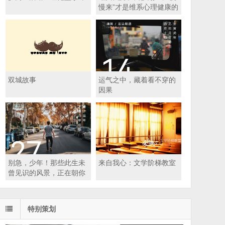
慢来”才是维系心理健康的
答案
双城故事
运气之中，藏着看不穿的
因果
别急，少年！那些此生未
来自我心：文学阶梯教室
曾见识的风景，正在朝你
一步步走来
特别策划