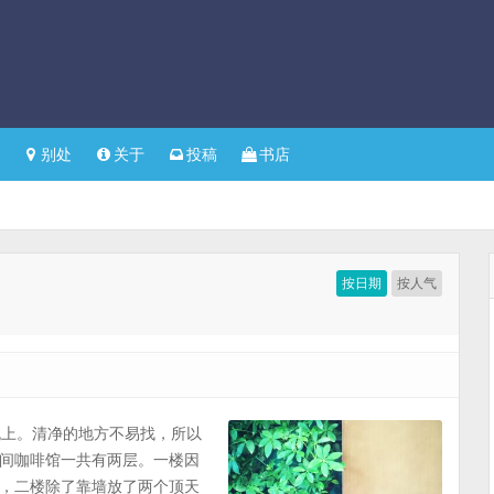
别处
关于
投稿
书店
按日期
按人气
到晚上。清净的地方不易找，所以
间咖啡馆一共有两层。一楼因
，二楼除了靠墙放了两个顶天