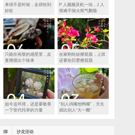
来得不是时候，走得恰到
P 人频频灵机一动，J 人
好处
很难不恼火怄气翻脸
只能在有限的感受里，反
在家刚给娃擦屁股，上班
复咂摸出个味来
还要给巨婴擦屁股
如今这环境，还是要敬畏
“别人鸡嘴他鸭嘴”，天生
一下世代托举的力量
就比别人“大一圈”
沙龙活动