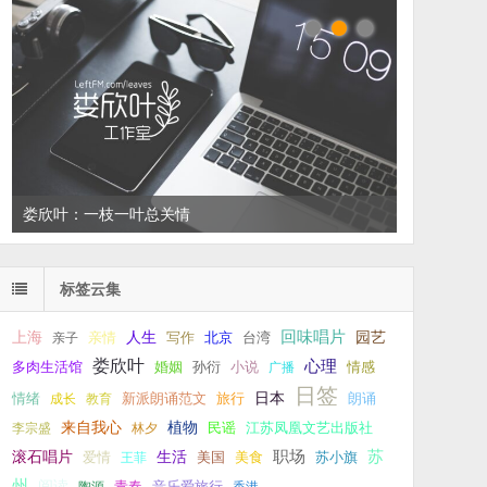
娄欣叶：一枝一叶总关情
标签云集
回味唱片
上海
亲情
人生
写作
台湾
园艺
亲子
北京
娄欣叶
心理
孙衍
小说
多肉生活馆
婚姻
广播
情感
日签
新派朗诵范文
旅行
日本
朗诵
情绪
成长
教育
来自我心
植物
江苏凤凰文艺出版社
李宗盛
林夕
民谣
职场
生活
苏
滚石唱片
爱情
美食
苏小旗
王菲
美国
州
阅读
青春
音乐爱旅行
陶源
香港