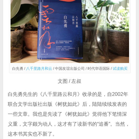
白先勇 /
八千里路月和云
/ 中国友谊出版公司 / 时代华语国际 /
试读购买
文图 / 左叔
白先勇先生的《八千里路云和月》收录的是，自2002年
联合文学出版社出版《树犹如此》后，陆陆续续发表的
一些文章。我也是先读了《树犹如此》觉得他下笔情深
义重，文字颇为动人，这才有了读新书的“追番”。当然，
这本书其实也不新了。