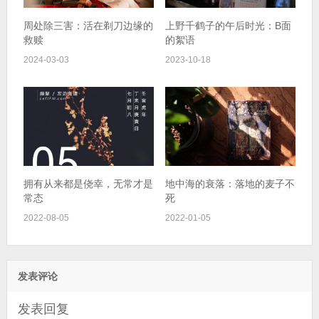
周处除三害：活在剃刀边缘的
上野千鹤子的午后时光：B面
救赎
的絮语
2024-03-03
2023-10-18
拥有从来都是侥幸，无常才是
地中海的衰落：落地的麦子不
常态
死
2022-08-05
2022-01-05
发表评论
发表回复