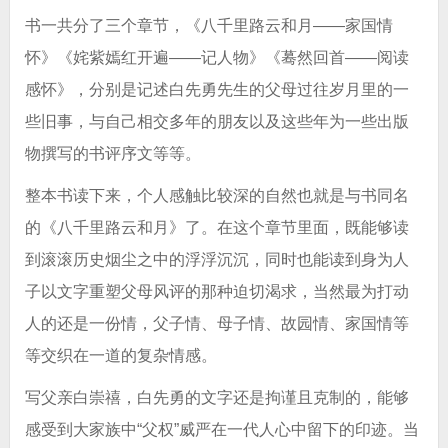
书一共分了三个章节，《八千里路云和月——家国情
怀》《姹紫嫣红开遍——记人物》《蓦然回首——阅读
感怀》，分别是记述白先勇先生的父母过往岁月里的一
些旧事，与自己相交多年的朋友以及这些年为一些出版
物撰写的书评序文等等。
整本书读下来，个人感触比较深的自然也就是与书同名
的《八千里路云和月》了。在这个章节里面，既能够读
到滚滚历史烟尘之中的浮浮沉沉，同时也能读到身为人
子以文字重塑父母风评的那种迫切渴求，当然最为打动
人的还是一份情，父子情、母子情、故园情、家国情等
等交织在一道的复杂情感。
写父亲白崇禧，白先勇的文字还是拘谨且克制的，能够
感受到大家族中“父权”威严在一代人心中留下的印迹。当