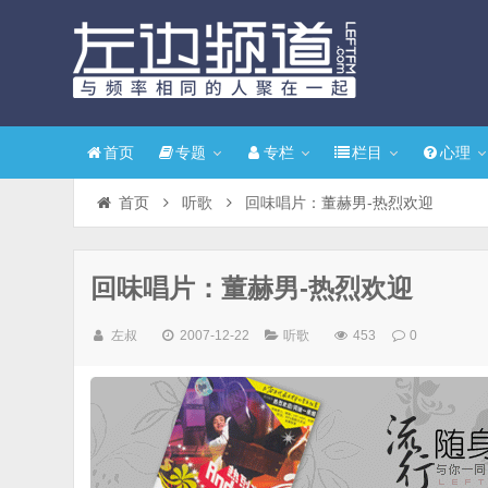
首页
专题
专栏
栏目
心理
首页
听歌
回味唱片：董赫男-热烈欢迎
回味唱片：董赫男-热烈欢迎
左叔
2007-12-22
听歌
453
0