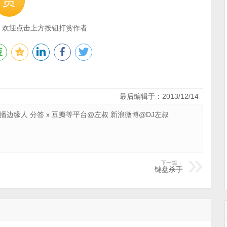
赏
，欢迎点击上方按钮打赏作者
最后编辑于：2013/12/14
 广播边缘人 分答 x 豆瓣等平台@左叔 新浪微博@DJ左叔
下一篇：
键盘杀手