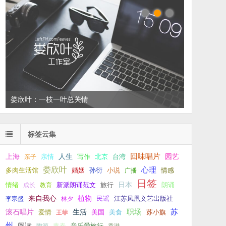
娄欣叶：一枝一叶总关情
标签云集
回味唱片
上海
亲情
人生
写作
台湾
园艺
亲子
北京
娄欣叶
心理
孙衍
小说
多肉生活馆
婚姻
广播
情感
日签
新派朗诵范文
旅行
日本
朗诵
情绪
成长
教育
来自我心
植物
江苏凤凰文艺出版社
李宗盛
林夕
民谣
职场
生活
苏
滚石唱片
爱情
美食
苏小旗
王菲
美国
州
阅读
青春
音乐爱旅行
陶源
香港