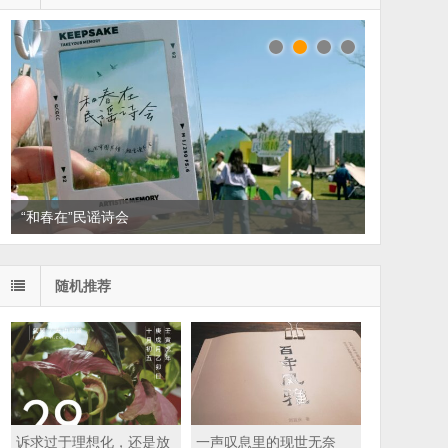
“和春在”民谣诗会
随机推荐
诉求过于理想化，还是放
一声叹息里的现世无奈