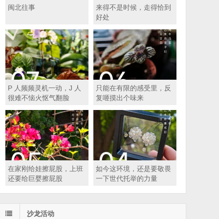
闽北往事
来得不是时候，走得恰到
好处
P 人频频灵机一动，J 人
只能在有限的感受里，反
很难不恼火怄气翻脸
复咂摸出个味来
在家刚给娃擦屁股，上班
如今这环境，还是要敬畏
还要给巨婴擦屁股
一下世代托举的力量
沙龙活动