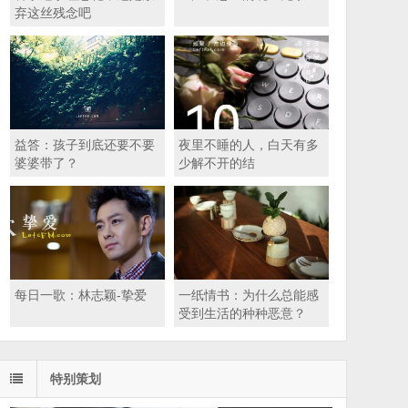
弃这丝残念吧
益答：孩子到底还要不要
夜里不睡的人，白天有多
婆婆带了？
少解不开的结
每日一歌：林志颖-挚爱
一纸情书：为什么总能感
受到生活的种种恶意？
特别策划