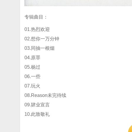
专辑曲目：
01.热烈欢迎
02.想你一万分钟
03.同抽一根烟
04.原罪
05.杨过
06.一些
07.玩火
08.Reason未完待续
09.肄业宣言
10.此致敬礼