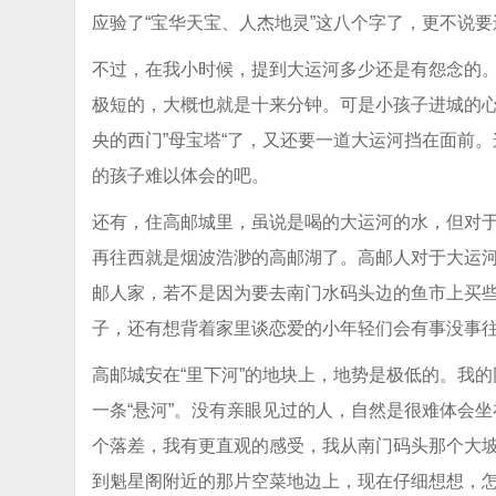
应验了“宝华天宝、人杰地灵”这八个字了，更不说
不过，在我小时候，提到大运河多少还是有怨念的。
极短的，大概也就是十来分钟。可是小孩子进城的
央的西门”母宝塔“了，又还要一道大运河挡在面前
的孩子难以体会的吧。
还有，住高邮城里，虽说是喝的大运河的水，但对
再往西就是烟波浩渺的高邮湖了。高邮人对于大运
邮人家，若不是因为要去南门水码头边的鱼市上买
子，还有想背着家里谈恋爱的小年轻们会有事没事
高邮城安在“里下河”的地块上，地势是极低的。我
一条“悬河”。没有亲眼见过的人，自然是很难体会
个落差，我有更直观的感受，我从南门码头那个大
到魁星阁附近的那片空菜地边上，现在仔细想想，