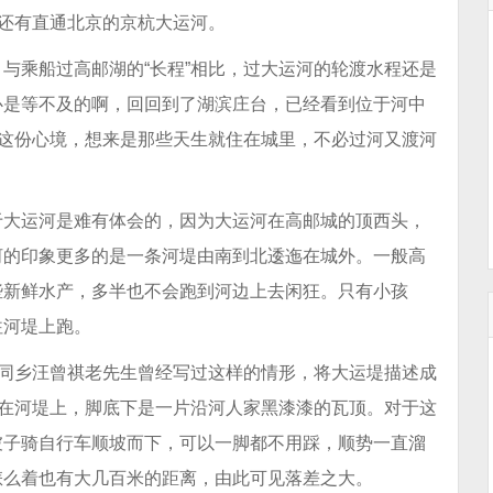
要还有直通北京的京杭大运河。
与乘船过高邮湖的“长程”相比，过大运河的轮渡水程还是
心是等不及的啊，回回到了湖滨庄台，已经看到位于河中
。这份心境，想来是那些天生就住在城里，不必过河又渡河
于大运河是难有体会的，因为大运河在高邮城的顶西头，
河的印象更多的是一条河堤由南到北逶迤在城外。一般高
些新鲜水产，多半也不会跑到河边上去闲狂。只有小孩
往河堤上跑。
的同乡汪曾祺老先生曾经写过这样的情形，将大运堤描述成
坐在河堤上，脚底下是一片沿河人家黑漆漆的瓦顶。对于这
坡子骑自行车顺坡而下，可以一脚都不用踩，顺势一直溜
怎么着也有大几百米的距离，由此可见落差之大。