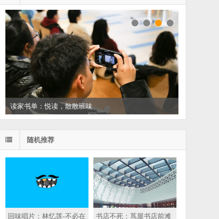
读家书单：悦读，散散班味
随机推荐
回味唱片：林忆莲-不必在
书店不死：茑屋书店前滩