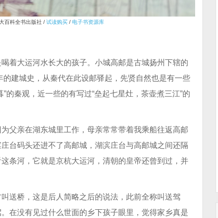
国大百科全书出版社 /
试读购买
/
电子书资源库
是喝着大运河水长大的孩子。小城高邮是古城扬州下辖的
多年的建城史，从秦代在此设邮驿起，先贤自然也是有一些
”的秦观，近一些的有写过“垒起七星灶，茶壶煮三江”的
因为父亲在湖东城里工作，母亲常常带着我乘船往返高邮
滨庄台码头还进不了高邮城，湖滨庄台与高邮城之间还隔
看这条河，它就是京杭大运河，清朝的皇帝还曾到过，并
方叫送桥，这是后人简略之后的说法，此前全称叫送驾
驾。在没有见过什么世面的乡下孩子眼里，觉得家乡真是