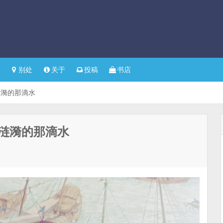
别处
关于
投稿
书店
涟漪的那滴水
涟漪的那滴水