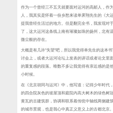
作为一个曾经三不五天就要面对运河的高邮人，作
人，我其实是怀着一份乡愁来读单霁翔先生的《大
提我曾经生活过的地方。但是翻完全书，我发现对于
了，这大运河这条线上南有璀璨如珠的扬州，北有
微尘般的存在。
大概是有几许“失望“吧，所以我觉得单先生的这本书
讨会上，或者大运河论坛上发表的讲话或者论文里
的重复感的段落。唯数不多让我觉得有亲近感的是
小时候。
在《北京胡同与运河》中，他写道：记得少年时代
的四合院灰色的坡屋顶和庭院内高大树木的绿色树
黄瓦的古建筑群，协调和联系着传统中轴线两侧建
的城市景观，也是我心中真正义意义上的古都北京