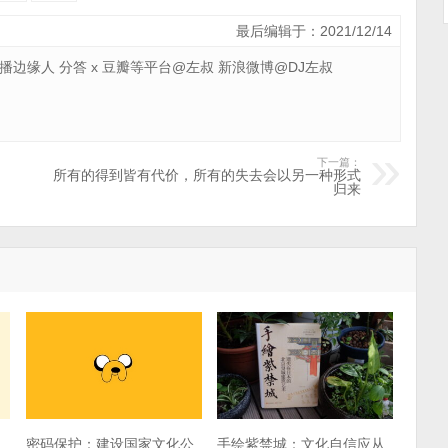
最后编辑于：2021/12/14
 广播边缘人 分答 x 豆瓣等平台@左叔 新浪微博@DJ左叔
下一篇：
所有的得到皆有代价，所有的失去会以另一种形式
归来
密码保护：建设国家文化公
手绘紫禁城：文化自信应从