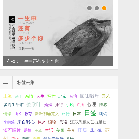
左叔：一生中还有多少个你
标签云集
回味唱片
上海
亲情
人生
写作
台湾
园艺
亲子
北京
娄欣叶
心理
孙衍
小说
多肉生活馆
婚姻
广播
情感
日签
新派朗诵范文
旅行
日本
朗诵
情绪
成长
教育
来自我心
植物
江苏凤凰文艺出版社
李宗盛
林夕
民谣
职场
生活
苏
滚石唱片
爱情
美食
苏小旗
王菲
美国
州
阅读
青春
音乐爱旅行
陶源
香港