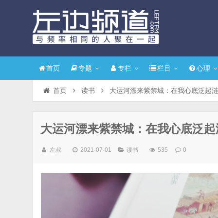
首页
专题
专栏
栏目
心理
首页
读书
大运河漂来紫禁城：在我心底泛起
大运河漂来紫禁城：在我心底泛起
左叔
2021-07-01
读书
535
0