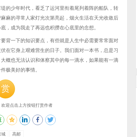
河堤的少年时代，看乏了运河里衔着尾列着阵的船队，转
密麻麻的寻常人家灯光次第亮起，烟火生活在天光收敛后
心底，成为我走了再远也积攒在心底里的念想。
时要背一下的知识要点，有些就是人生中必需要常常面对
依伏在它身上艰难营生的日子。我们面对一本书，总是习
，大概也无法认识和体察其中的每一滴水，如果能有一滴
一件极美好的事情。
赏
，欢迎点击上方按钮打赏作者
禁城
高邮