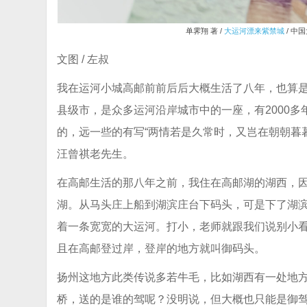
单霁翔 著 /
大运河漂来紫禁城
/ 中
文图 / 左叔
我在运河小城高邮前前后后大概生活了八年，也算
县级市，是众多运河沿岸城市中的一座，有2000
的，远一些的有写“两情若是久常时，又岂在朝朝暮暮
汪曾祺老先生。
在高邮生活的那八年之前，我住在高邮湖的湖西，
湖。从马头庄上船到湖滨庄台下码头，可是下了湖
着一条宽宽的大运河。打小，老师就跟我们说别小
且在高邮登过岸，登岸的地方就叫御码头。
扬州这地方此类传说多若牛毛，比如湖西有一处地
桥，送的是谁的驾呢？没明说，但大概也只能是御