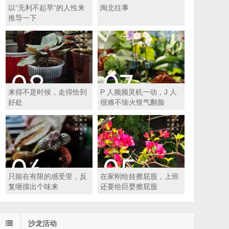
以“无利不起早”的人性来
闽北往事
推导一下
来得不是时候，走得恰到
P 人频频灵机一动，J 人
好处
很难不恼火怄气翻脸
只能在有限的感受里，反
在家刚给娃擦屁股，上班
复咂摸出个味来
还要给巨婴擦屁股
沙龙活动