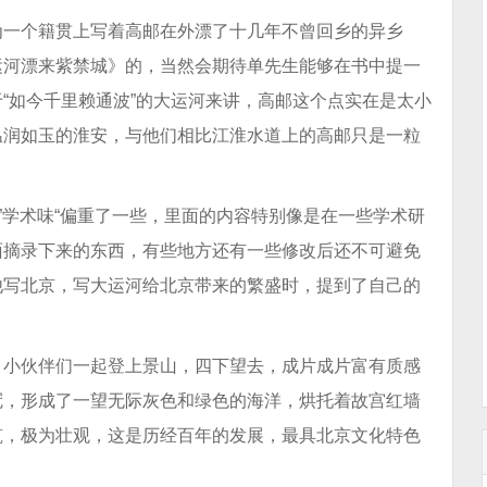
为一个籍贯上写着高邮在外漂了十几年不曾回乡的异乡
运河漂来紫禁城》的，当然会期待单先生能够在书中提一
“如今千里赖通波”的大运河来讲，高邮这个点实在是太小
温润如玉的淮安，与他们相比江淮水道上的高邮只是一粒
”学术味“偏重了一些，里面的内容特别像是在一些学术研
面摘录下来的东西，有些地方还有一些修改后还不可避免
他写北京，写大运河给北京带来的繁盛时，提到了自己的
，小伙伴们一起登上景山，四下望去，成片成片富有质感
冠，形成了一望无际灰色和绿色的海洋，烘托着故宫红墙
筑，极为壮观，这是历经百年的发展，最具北京文化特色
。