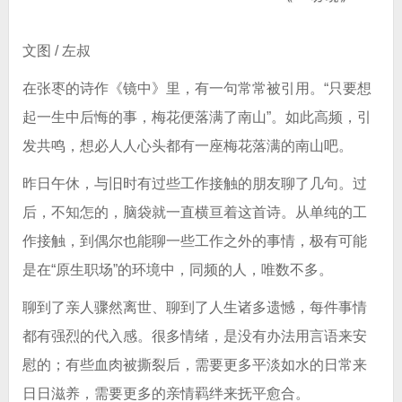
文图 / 左叔
在张枣的诗作《镜中》里，有一句常常被引用。“只要想
起一生中后悔的事，梅花便落满了南山”。如此高频，引
发共鸣，想必人人心头都有一座梅花落满的南山吧。
昨日午休，与旧时有过些工作接触的朋友聊了几句。过
后，不知怎的，脑袋就一直横亘着这首诗。从单纯的工
作接触，到偶尔也能聊一些工作之外的事情，极有可能
是在“原生职场”的环境中，同频的人，唯数不多。
聊到了亲人骤然离世、聊到了人生诸多遗憾，每件事情
都有强烈的代入感。很多情绪，是没有办法用言语来安
慰的；有些血肉被撕裂后，需要更多平淡如水的日常来
日日滋养，需要更多的亲情羁绊来抚平愈合。