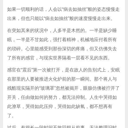
如果一切顺利的话，人会以“病去如抽丝”般的姿态慢慢走
出来，但也只能以“病去如抽丝”般的速度慢慢走出来。
在突如其来的状况中，人多半是木然的。一半是缺少睡
眠，一半是不甘如此，强打着精神，机械地应付着所有
的琐碎。心里能感受到那份深切的疼痛，但又仿佛失去
了所有的感官，与现实世界隔着一层看不见的东西。
感官在“震后”第一次被打开，是在故人的告别式上，安眠
在那里的人要被推进火化炉前的那一瞬间。那个将人与
残酷现实隔开的“玻璃罩”忽然被揭开，眼腺仿佛被拧开了
开关，任由做如何的努力，都无法抑制。人生中哭得如
此潦草，哭得如此压抑，哭得如此缺氧，都不想再有
了。
过后，有很长一段时间不敢回想从前事，无法整理旧时