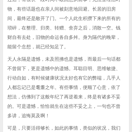
物，有些话题也在亲人间被刻意地回避。长居的旧房
间，最终还是敞开了门。一个人此生积攒下来的所有的
琐碎，在整理、归类、转赠、舍弃之后，消散一空。钱
财自有去处，旧物的命运各自多舛。身为隔代的晚辈，
能留个念想，就已经知足了。
天人永隔是遗憾，未及照拂也是遗憾，而最后一句话都
不曾留下，更是遗憾中的遗憾。耳聪目明、思维敏捷、
行动自如，有时候健康状况太好也有它的弊端，几乎人
人都忘记已是耄耋之年。有些事情，便顺了心意，依了
想法，仿佛到了这般年纪了再逆着来，终是有诸多不妥
的。可是遗憾，恰恰就生在这些不妥之上，一句也不曾
多讲，追悔莫及啊！
可是，只要活得够长，如此的事情，类似的状况，我们