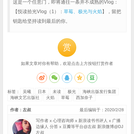
这是一个任意门，即将通往一条并不成熟的Vlog：
【悦读拾光Vlog（1）：
草莓、极光与火焰
】，留把
钥匙给坚持读到最后的你。
赏
如果文章对你有帮助，欢迎点击上方按钮打赏作者
标签：
吴曦
日本
未读
极光
海峡出版发行集团
海峡文艺出版社
火焰
草莓
西加奈子
作者：左叔
最后编辑于：2020/2/28
写作者 x 心理咨询师 x 新浪读书书评人 x 广播
边缘人 分答 x 豆瓣等平台@左叔 新浪微博@DJ
左叔