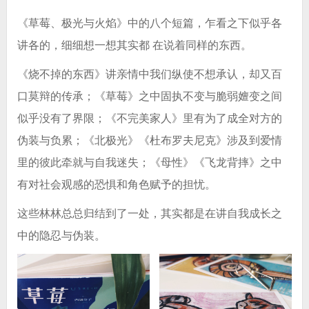
《草莓、极光与火焰》中的八个短篇，乍看之下似乎各
讲各的，细细想一想其实都 在说着同样的东西。
《烧不掉的东西》讲亲情中我们纵使不想承认，却又百
口莫辩的传承；《草莓》之中固执不变与脆弱嬗变之间
似乎没有了界限；《不完美家人》里有为了成全对方的
伪装与负累；《北极光》《杜布罗夫尼克》涉及到爱情
里的彼此牵就与自我迷失；《母性》《飞龙背摔》之中
有对社会观感的恐惧和角色赋予的担忧。
这些林林总总归结到了一处，其实都是在讲自我成长之
中的隐忍与伪装。