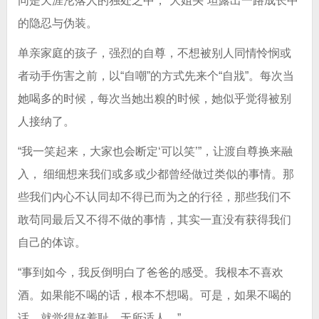
同是天涯沦落人的独处之中，“大姐头”坦露出一路成长中
的隐忍与伪装。
单亲家庭的孩子，强烈的自尊，不想被别人同情怜悯或
者动手伤害之前，以“自嘲”的方式先来个“自戕”。每次当
她喝多的时候，每次当她出糗的时候，她似乎觉得被别
人接纳了。
“我一笑起来，大家也会断定‘可以笑’”，让渡自尊换来融
入， 细细想来我们或多或少都曾经做过类似的事情。那
些我们内心不认同却不得已而为之的行径，那些我们不
敢苟同最后又不得不做的事情，其实一直没有获得我们
自己的体谅。
“事到如今，我反倒明白了爸爸的感受。我根本不喜欢
酒。如果能不喝的话，根本不想喝。可是，如果不喝的
话，就觉得好羞耻，无所适人。”