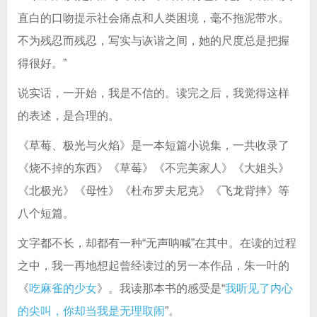
直白的口吻提示社会痛点和人类困境，毫不拖泥带水。
不为残忍而残忍，写实与诙谐之间，她的尺度总是把握
得很好。”
说实话，一开始，我是不信的。读完之后，我觉得这样
的表述，是合理的。
《草莓、极光与火焰》是一本短篇小说集，一共收录了
《烧不掉的东西》《草莓》《不完美家人》《大姐头》
《北极光》《母性》《杜布罗夫尼克》《飞龙背摔》等
八个短篇。
文字都不长，却都有一种“无声呐喊”在其中。在读的过程
之中，我一再地想起曾经读过的另一本作品，朱一叶的
《
吃麻雀的少女
》。我读那本书的感受是“
我听见了内心
的尖叫，你却当我是无理取闹
”。