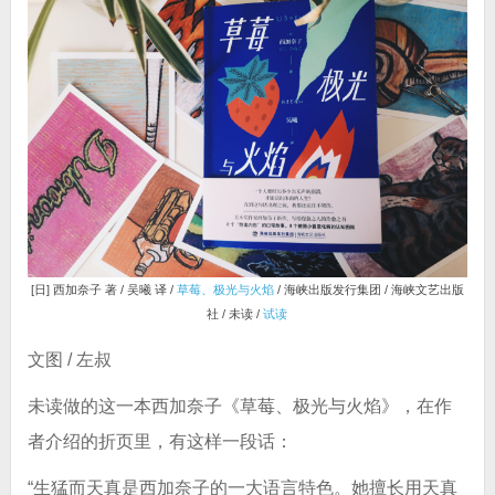
[日] 西加奈子 著 / 吴曦 译 /
草莓、极光与火焰
/ 海峡出版发行集团 / 海峡文艺出版
社 / 未读 /
试读
文图 / 左叔
未读做的这一本西加奈子《草莓、极光与火焰》，在作
者介绍的折页里，有这样一段话：
“生猛而天真是西加奈子的一大语言特色。她擅长用天真