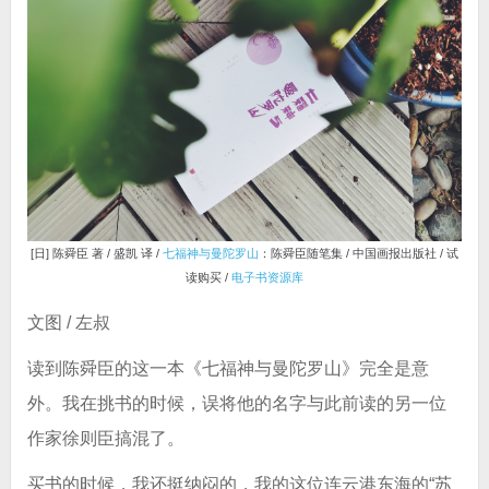
[日] 陈舜臣 著 / 盛凯 译 /
七福神与曼陀罗山
：陈舜臣随笔集 / 中国画报出版社 / 试
读购买 /
电子书资源库
文图 / 左叔
读到陈舜臣的这一本《七福神与曼陀罗山》完全是意
外。我在挑书的时候，误将他的名字与此前读的另一位
作家徐则臣搞混了。
买书的时候，我还挺纳闷的，我的这位连云港东海的“苏