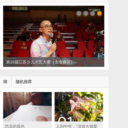
第10届江苏少儿才艺大赛（太仓赛区）
随机推荐
悲凉的底色
人到中年，“没啥大钱要