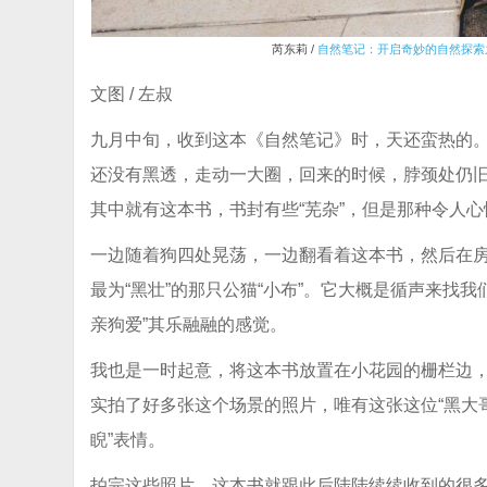
芮东莉 /
自然笔记：开启奇妙的自然探索
文图 / 左叔
九月中旬，收到这本《自然笔记》时，天还蛮热的
还没有黑透，走动一大圈，回来的时候，脖颈处仍
其中就有这本书，书封有些“芜杂”，但是那种令人心
一边随着狗四处晃荡，一边翻看着这本书，然后在
最为“黑壮”的那只公猫“小布”。它大概是循声来找我
亲狗爱”其乐融融的感觉。
我也是一时起意，将这本书放置在小花园的栅栏边，以
实拍了好多张这个场景的照片，唯有这张这位“黑大哥
睨”表情。
拍完这些照片，这本书就跟此后陆陆续续收到的很多