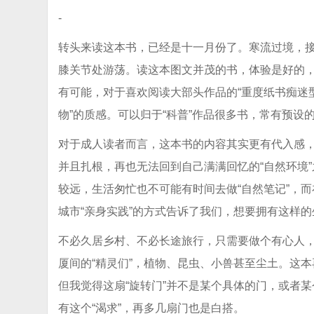
-
转头来读这本书，已经是十一月份了。寒流过境，
膝关节处游荡。读这本图文并茂的书，体验是好的
有可能，对于喜欢阅读大部头作品的“重度纸书痴迷
物”的质感。可以归于“科普”作品很多书，常有预设
对于成人读者而言，这本书的内容其实更有代入感
并且扎根，再也无法回到自己满满回忆的“自然环境
较远，生活匆忙也不可能有时间去做“自然笔记”，
城市“亲身实践”的方式告诉了我们，想要拥有这样
不必久居乡村、不必长途旅行，只需要做个有心人，
厦间的“精灵们”，植物、昆虫、小兽甚至尘土。这本
但我觉得这扇“旋转门”并不是某个具体的门，或者某
有这个“渴求”，再多几扇门也是白搭。