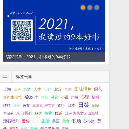
读家书单：2021，我读过的9本好书
标签云集
回味唱片
上海
亲情
人生
写作
台湾
园艺
亲子
北京
娄欣叶
心理
孙衍
小说
多肉生活馆
婚姻
广播
情感
日签
新派朗诵范文
旅行
日本
朗诵
情绪
成长
教育
来自我心
植物
江苏凤凰文艺出版社
李宗盛
林夕
民谣
职场
生活
苏
滚石唱片
爱情
美食
苏小旗
王菲
美国
州
阅读
青春
音乐爱旅行
陶源
香港