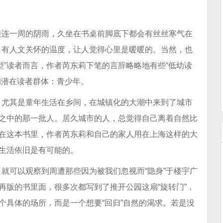
接连一周的阴雨，久坐在书桌前脚底下都会有丝丝寒气在
，有人文关怀的温度，让人觉得心里是暖暖的。当然，也
型”读者而言，作者芮东莉下笔的言辞略略地有些“低幼读
的潜在读者群体：青少年。
，尤其是童年生活在乡间，在城镇化的大潮中来到了城市
”之中的那一批人。居久城市的人，总觉得自己离着自然比
而在这本书里，作者芮东莉和自己的家人用在上海这样的大
的生活依旧是有可能的。
就可以观察到周遭那些因为被我们忽视而“隐身”于楼宇广
再版的书里面，很多次都写到了推开公园这扇“旋转门”，
个具体的场所，而是一个想要“回归”自然的渴求。若是没