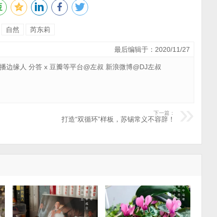
自然
芮东莉
最后编辑于：2020/11/27
 广播边缘人 分答 x 豆瓣等平台@左叔 新浪微博@DJ左叔
下一篇：
打造“双循环”样板，苏锡常义不容辞！