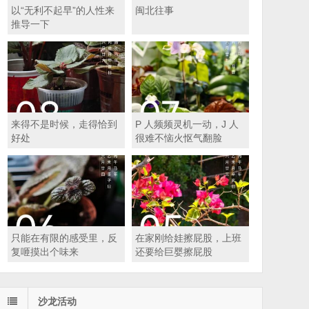
以“无利不起早”的人性来
闽北往事
推导一下
来得不是时候，走得恰到
P 人频频灵机一动，J 人
好处
很难不恼火怄气翻脸
只能在有限的感受里，反
在家刚给娃擦屁股，上班
复咂摸出个味来
还要给巨婴擦屁股
沙龙活动