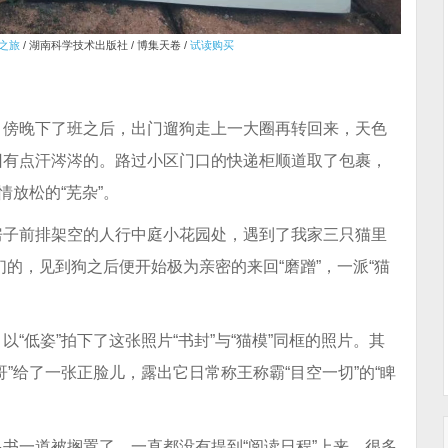
之旅
/ 湖南科学技术出版社 / 博集天卷 /
试读购买
。傍晚下了班之后，出门遛狗走上一大圈再转回来，天色
旧有点汗涔涔的。路过小区门口的快递柜顺道取了包裹，
情放松的“芜杂”。
房子前排架空的人行中庭小花园处，遇到了我家三只猫里
们的，见到狗之后便开始极为亲密的来回“磨蹭”，一派“猫
“低姿”拍下了这张照片“书封”与“猫模”同框的照片。其
”给了一张正脸儿，露出它日常称王称霸“目空一切”的“睥
书一道被搁置了，一直都没有提到“阅读日程”上来。很多