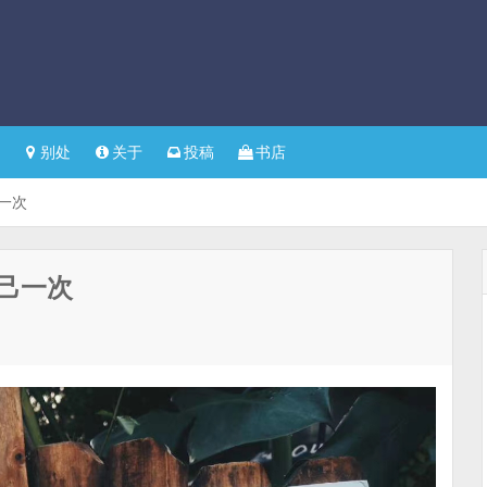
别处
关于
投稿
书店
一次
己一次