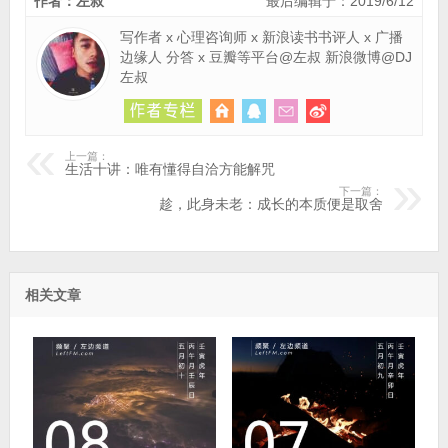
作者：左叔
最后编辑于：2019/6/12
写作者 x 心理咨询师 x 新浪读书书评人 x 广播
边缘人 分答 x 豆瓣等平台@左叔 新浪微博@DJ
左叔
上一篇：
生活十讲：唯有懂得自洽方能解咒
下一篇：
趁，此身未老：成长的本质便是取舍
相关文章