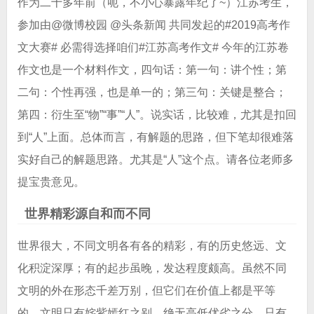
作为二十多年前（呃，不小心暴露年纪了~）江苏考生，
参加由@微博校园 @头条新闻 共同发起的#2019高考作
文大赛# 必需得选择咱们#江苏高考作文# 今年的江苏卷
作文也是一个材料作文，四句话：第一句：讲个性；第
二句：个性再强，也是单一的；第三句：关键是整合；
第四：衍生至“物”“事”“人”。说实话，比较难，尤其是扣回
到“人”上面。总体而言，有解题的思路，但下笔却很难落
实好自己的解题思路。尤其是“人”这个点。请各位老师多
提宝贵意见。
世界精彩源自和而不同
世界很大，不同文明各有各的精彩，有的历史悠远、文
化积淀深厚；有的起步虽晚，发达程度颇高。虽然不同
文明的外在形态千差万别，但它们在价值上都是平等
的。文明只有姹紫嫣红之别，绝无高低优劣之分。只有