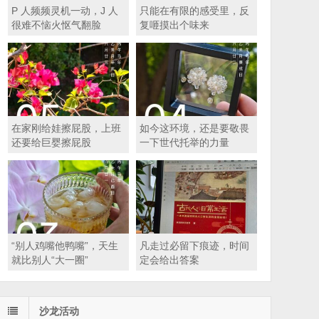
P 人频频灵机一动，J 人
只能在有限的感受里，反
很难不恼火怄气翻脸
复咂摸出个味来
在家刚给娃擦屁股，上班
如今这环境，还是要敬畏
还要给巨婴擦屁股
一下世代托举的力量
“别人鸡嘴他鸭嘴”，天生
凡走过必留下痕迹，时间
就比别人“大一圈”
定会给出答案
沙龙活动