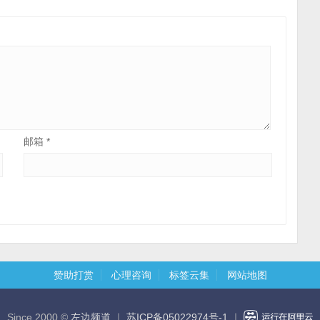
邮箱
*
赞助打赏
心理咨询
标签云集
网站地图
Since 2000 ©
左边频道
｜
苏ICP备05022974号-1
｜