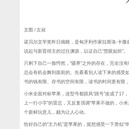
文图 / 左叔
诺贝尔文学奖昨日揭晓，是匈牙利作家‌拉斯洛·卡撒
说起与新晋得主的过往渊源，以证自己“慧眼如炬”。
只剩下自己一脸愕然，“疆界”之外的存在，完全没
总会有机会舞到面前的。先看看别人读下来的感受如何
书的钱有限、存书的空间有限，读书的时间更有限
小米全面对标苹果，连型号都跟风“跳号”改成了17
上一行小字”的雷总，又反复强调“苹果不做的，小米
个新鲜玩意儿，颇为让人心动。
恰好自己的“主力机”是苹果的，挺想感受一下类似“