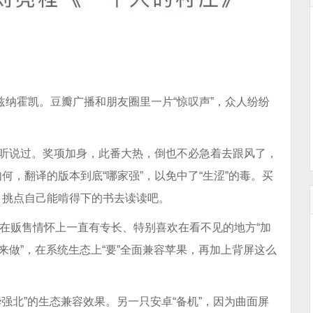
兹纳霍凯。豆瓣广播和朋友圈里一片“惊叹声”，众人纷纷
有听说过。奖项加身，此番大热，倒也不必急着去跟风了，
，翻译的版本到底“哪家强”，以免中了“生涩”的毒。买
，挑点自己能啃得下的书去读读吧。
，在贩售情怀上一直有专长、特别喜欢在看不见的地方“加
来做”，在系统生态上“要”全面兼容苹果，再加上背屏这么
华强北”的生态兼容效果。另一只安卓“备机”，因为曲面屏