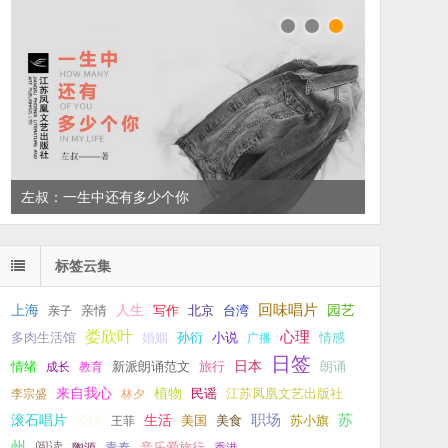
左叔：一生中还有多少个你
标签云集
回味唱片
上海
亲情
人生
写作
台湾
园艺
亲子
北京
娄欣叶
心理
孙衍
小说
多肉生活馆
婚姻
广播
情感
日签
新派朗诵范文
旅行
日本
朗诵
情绪
成长
教育
来自我心
植物
江苏凤凰文艺出版社
李宗盛
林夕
民谣
职场
生活
苏
滚石唱片
爱情
美食
苏小旗
王菲
美国
州
阅读
青春
音乐爱旅行
陶源
香港