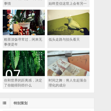
事情
始终坚信这世上会有另一
个我
粗茶淡饭寻常过，闲来无
低头走路与抬头看天
事便是年
你和世界的距离感，决定
时间之舞：将人生起落合
了你能得到些什么
理化的成分
特别策划