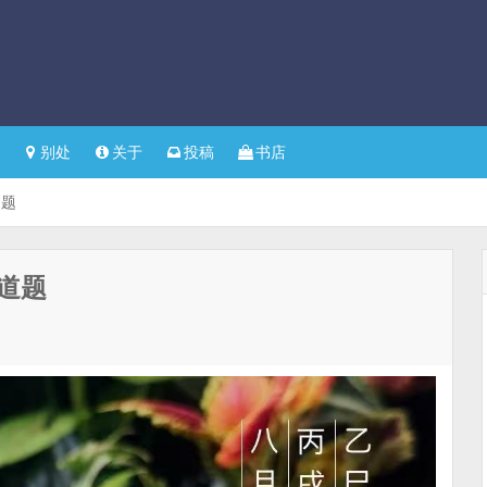
别处
关于
投稿
书店
道题
道题