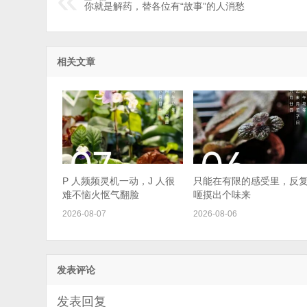
你就是解药，替各位有“故事”的人消愁
相关文章
P 人频频灵机一动，J 人很
只能在有限的感受里，反
难不恼火怄气翻脸
咂摸出个味来
2026-08-07
2026-08-06
发表评论
发表回复