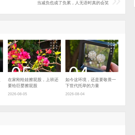
当减负也成了负累，人无语时真的会笑
复
在家刚给娃擦屁股，上班还
如今这环境，还是要敬畏一
要给巨婴擦屁股
下世代托举的力量
2026-08-05
2026-08-04