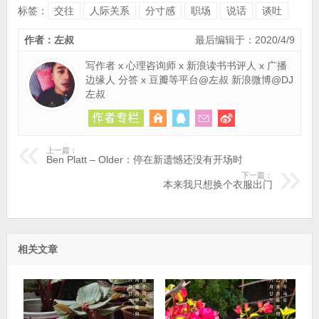
标签：
交往
人际关系
分寸感
职场
说话
谈吐
作者：左叔
最后编辑于：2020/4/9
写作者 x 心理咨询师 x 新浪读书书评人 x 广播
边缘人 分答 x 豆瓣等平台@左叔 新浪微博@DJ
左叔
上一篇：
Ben Platt – Older：停在新遗憾还没有开场时
下一篇：
本来我只想换个衣服出门
相关文章