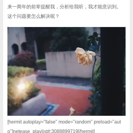
来一两年的前辈提醒我，分析给我听，我才能意识到。
这个问题要怎么解决呢？
[hermit autoplay="false" mode="random" preload="aut
o"]netease_playlist#:3088899719[/hermit]