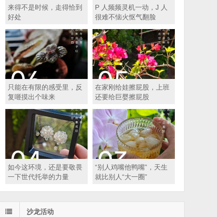
来得不是时候，走得恰到
P 人频频灵机一动，J 人
好处
很难不恼火怄气翻脸
只能在有限的感受里，反
在家刚给娃擦屁股，上班
复咂摸出个味来
还要给巨婴擦屁股
如今这环境，还是要敬畏
“别人鸡嘴他鸭嘴”，天生
一下世代托举的力量
就比别人“大一圈”
沙龙活动