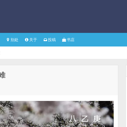
别处
关于
投稿
书店
难
难