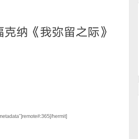
metadata"]remote#:365[/hermit]