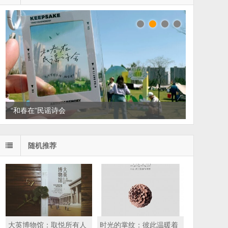
“和春在”民谣诗会
读家书单：悦读，散散班味
随机推荐
大英博物馆：取悦所有人
时光的掌纹：彼此温暖着