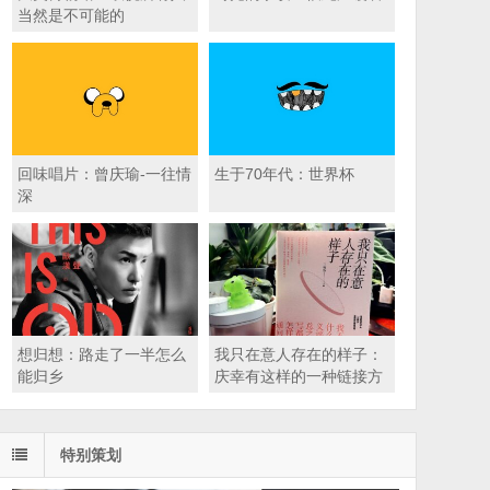
当然是不可能的
回味唱片：曾庆瑜-一往情
生于70年代：世界杯
深
想归想：路走了一半怎么
我只在意人存在的样子：
能归乡
庆幸有这样的一种链接方
式
特别策划