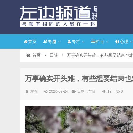
首页
专题
专栏
栏目
心理
首页
日签
万事确实开头难，有些想要结束也
万事确实开头难，有些想要结束也
左叔
2020-09-24
日签
,
节目
12
0