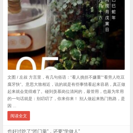
文图 / 左叔 方言里，有几句俗语：“看人挑担不嫌重”“看旁人吃豆
腐牙快”。意思大致相近，说的就是有些事情看起来容易，真正做
起来就会觉得难了。碰到羡慕岗位清闲的，最管用，也最为常用
的一句话就是：别叨叨了，你来你来！ 别人做起来熟门熟路，是
因 ...
阅读全文
也好过吃了“闭门羹”，还要“学做人”