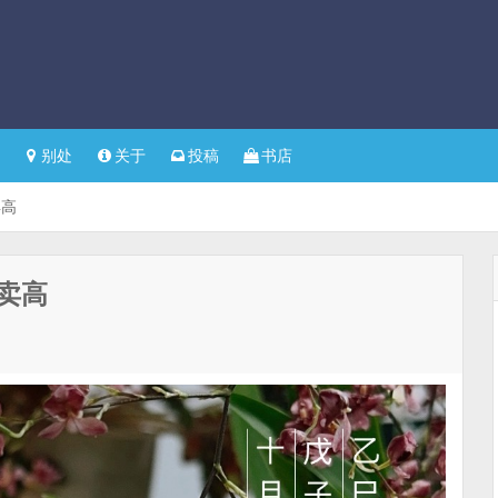
别处
关于
投稿
书店
卖高
卖高