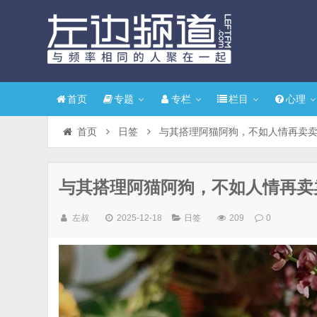
首页
专题
专栏
栏目
心理
首页
日签
与其搭理阿猫阿狗，不如人情再卖
与其搭理阿猫阿狗，不如人情再卖
左叔
2025-12-18
日签
209
0