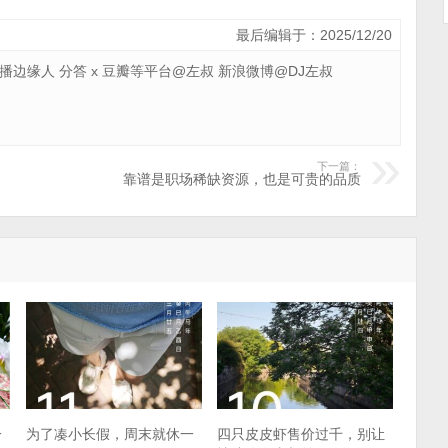
最后编辑于：2025/12/20
 广播边缘人 分答 x 豆瓣等平台@左叔 新浪微博@DJ左叔
下一篇：
靠谱是职场稀缺资源，也是可贵的品质
一
为了凑小长假，周末就休一
四只皮皮虾售价过千，别让