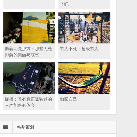
了吧
向着明亮那方：那些无处
书店不死：超级书店
排解的美丽与哀愁
蹦极：唯有真正孤独过的
做回自己
人才能略有体会
特别策划