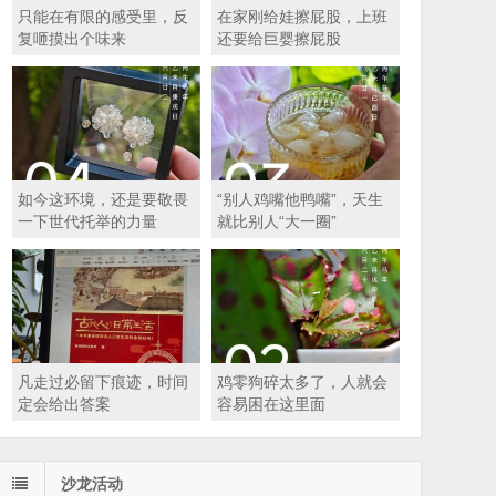
只能在有限的感受里，反
在家刚给娃擦屁股，上班
复咂摸出个味来
还要给巨婴擦屁股
如今这环境，还是要敬畏
“别人鸡嘴他鸭嘴”，天生
一下世代托举的力量
就比别人“大一圈”
凡走过必留下痕迹，时间
鸡零狗碎太多了，人就会
定会给出答案
容易困在这里面
沙龙活动