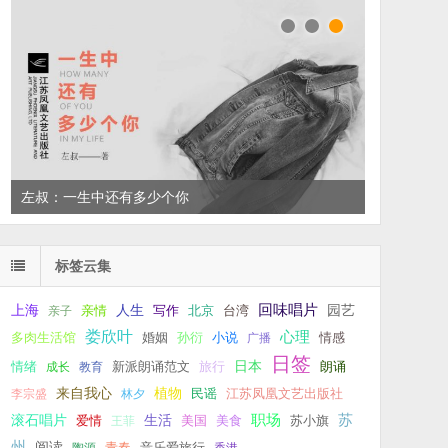
左叔：一生中还有多少个你
标签云集
回味唱片
上海
亲情
人生
写作
台湾
园艺
亲子
北京
娄欣叶
心理
孙衍
小说
多肉生活馆
婚姻
广播
情感
日签
新派朗诵范文
旅行
日本
朗诵
情绪
成长
教育
来自我心
植物
江苏凤凰文艺出版社
李宗盛
林夕
民谣
职场
生活
苏
滚石唱片
爱情
美食
苏小旗
王菲
美国
州
阅读
青春
音乐爱旅行
陶源
香港