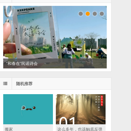
读家书单：悦读，散散班味
随机推荐
搬家
这么多年，也该触底反弹