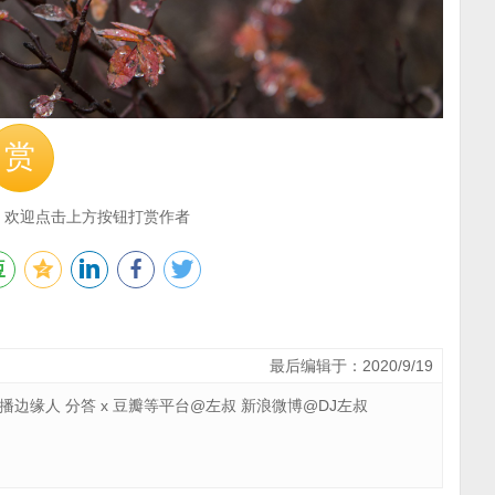
赏
，欢迎点击上方按钮打赏作者
最后编辑于：2020/9/19
 广播边缘人 分答 x 豆瓣等平台@左叔 新浪微博@DJ左叔