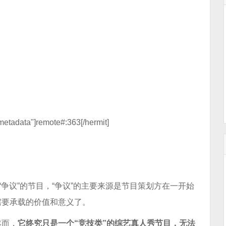
metadata"]remote#:363[/hermit]
“争议”的节目，“争议”的主要来源是节目策划方在一开始
需要承载的价值和意义了。
然而，
它终究只是一个“竞技类”的综艺真人秀节目，无法