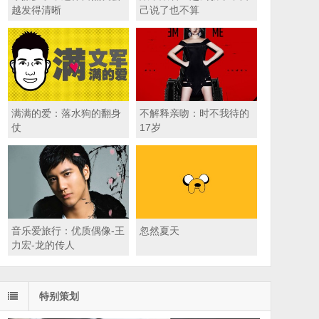
越发得清晰
己说了也不算
满满的爱：落水狗的翻身
不解释亲吻：时不我待的
仗
17岁
音乐爱旅行：优质偶像-王
忽然夏天
力宏-龙的传人
特别策划