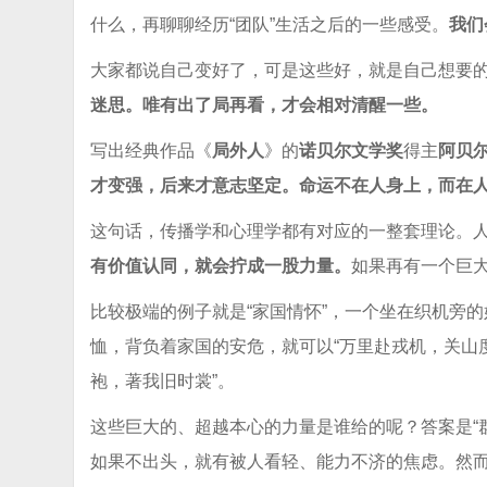
什么，再聊聊经历“团队”生活之后的一些感受。
我们
大家都说自己变好了，可是这些好，就是自己想要
迷思。唯有出了局再看，才会相对清醒一些。
写出经典作品《
局外人
》的
诺贝尔文学奖
得主
阿贝尔
才变强，后来才意志坚定。命运不在人身上，而在
这句话，传播学和心理学都有对应的一整套理论。
有价值认同，就会拧成一股力量。
如果再有一个巨
比较极端的例子就是“家国情怀”，一个坐在织机旁
恤，背负着家国的安危，就可以“万里赴戎机，关山度
袍，著我旧时裳”。
这些巨大的、超越本心的力量是谁给的呢？答案是“群
如果不出头，就有被人看轻、能力不济的焦虑。然