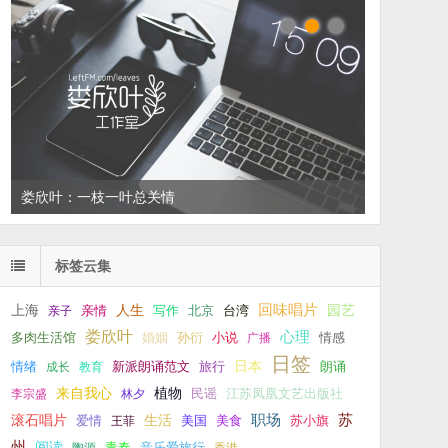
左叔：一生中还有多少个你
标签云集
回味唱片
上海
亲情
人生
写作
台湾
园艺
亲子
北京
娄欣叶
心理
孙衍
小说
多肉生活馆
婚姻
广播
情感
日签
新派朗诵范文
旅行
日本
朗诵
情绪
成长
教育
来自我心
植物
江苏凤凰文艺出版社
李宗盛
林夕
民谣
职场
生活
苏
滚石唱片
爱情
美食
苏小旗
王菲
美国
州
阅读
青春
音乐爱旅行
陶源
香港