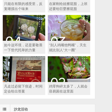
只能在有限的感受里，反
在家刚给娃擦屁股，上班
复咂摸出个味来
还要给巨婴擦屁股
如今这环境，还是要敬畏
“别人鸡嘴他鸭嘴”，天生
一下世代托举的力量
就比别人“大一圈”
凡走过必留下痕迹，时间
鸡零狗碎太多了，人就会
定会给出答案
容易困在这里面
沙龙活动