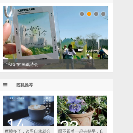
读家书单：悦读，散散班味
随机推荐
摩擦多了，边界自然就会
跟不跟着一起去躺平，自