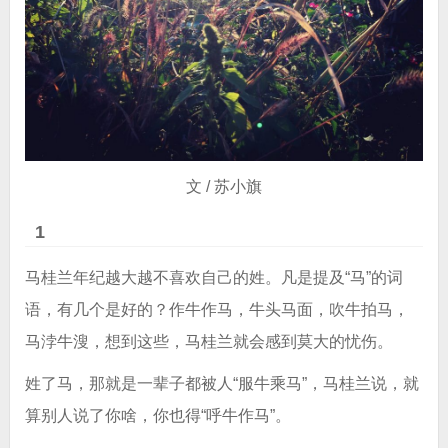
文 / 苏小旗
1
马桂兰年纪越大越不喜欢自己的姓。凡是提及“马”的词
语，有几个是好的？作牛作马，牛头马面，吹牛拍马，
马浡牛溲，想到这些，马桂兰就会感到莫大的忧伤。
姓了马，那就是一辈子都被人“服牛乘马”，马桂兰说，就
算别人说了你啥，你也得“呼牛作马”。