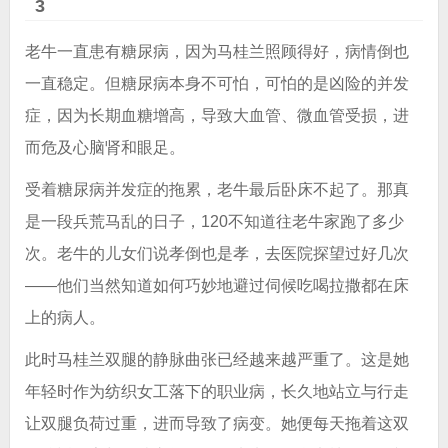
3
老牛一直患有糖尿病，因为马桂兰照顾得好，病情倒也
一直稳定。但糖尿病本身不可怕，可怕的是凶险的并发
症，因为长期血糖增高，导致大血管、微血管受损，进
而危及心脑肾和眼足。
受着糖尿病并发症的拖累，老牛最后卧床不起了。那真
是一段兵荒马乱的日子，120不知道往老牛家跑了多少
次。老牛的儿女们说孝倒也是孝，去医院探望过好几次
——他们当然知道如何巧妙地避过伺候吃喝拉撒都在床
上的病人。
此时马桂兰双腿的静脉曲张已经越来越严重了。这是她
年轻时作为纺织女工落下的职业病，长久地站立与行走
让双腿负荷过重，进而导致了病变。她便每天拖着这双