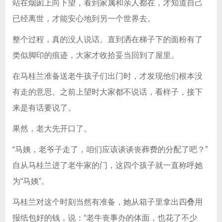
站在烟囱上向下望，看到家属和亲人都在，才知道自己
已经离世，才能安心地到另一个世界去。
整个过程，真的没人说话。直到洒在梯子下的面粉有了
类似脚印的痕迹，大家才收拾妥当回到了屋里。
在马桂兰准备送老牛孩子们出门时，才发现他们根本没
有走的意思。之前上望时大家都不说话，看样子，接下
来是有话要说了。
果然，老大先开口了。
“马姨，老爷子走了，咱们应该谈谈丧葬费的分配了吧？”
自从马桂兰进了老牛家的门，这四个孩子就一直称呼她
为“马姨”。
马桂兰对这个时刻当然有准备，她从箱子里拿出四叠用
报纸包好的钱，说：“老牛丧事办的体面，也花了不少