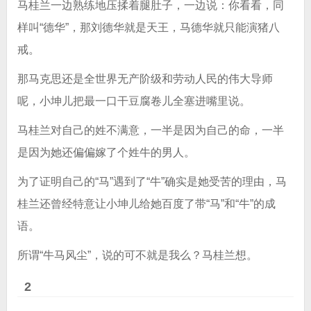
马桂兰一边熟练地压揉着腿肚子，一边说：你看看，同
样叫“德华”，那刘德华就是天王，马德华就只能演猪八
戒。
那马克思还是全世界无产阶级和劳动人民的伟大导师
呢，小坤儿把最一口干豆腐卷儿全塞进嘴里说。
马桂兰对自己的姓不满意，一半是因为自己的命，一半
是因为她还偏偏嫁了个姓牛的男人。
为了证明自己的“马”遇到了“牛”确实是她受苦的理由，马
桂兰还曾经特意让小坤儿给她百度了带“马”和“牛”的成
语。
所谓“牛马风尘”，说的可不就是我么？马桂兰想。
2