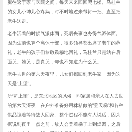
腿往返于家与医院之间，每天来来回回爬七楼。马桂兰
的女儿小坤儿心疼妈，时不时地过来帮衬一把。直至把
老牛送走。
老牛活着的时候气派体面，死后丧事也办得气派体面。
因为生前也算个离休干部，很多领导都出席了老牛的葬
礼，老牛的孩子们恭敬肃穆地回礼，马桂兰只是站在后
面哭。她哭，是真哭，却也不知道为什么哭。
老牛去世的第六天夜里，儿女们都回到老牛家，因为这
天是“上望”。
所谓“上望”，是东北地区的风俗，即家属和亲人在人去世
的第六天深夜，在户外准备好用秫秸做的“登天梯”和各种
供品跪着等待故人回家。整个过程不能有人说话，因为
据说到夜里一点之前，故人会登着梯子上到烟囱，之后