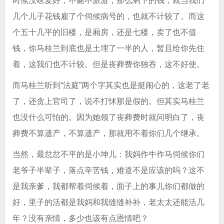
时候没啥爱好，不赌不旅游，那么剩下的钱，就当我们
几个儿子花钱雇了个伺候病号的，也就不计较了。而这
个五十几平的旧楼，是厢房，还是七楼，卖了也不值
钱，你马桂兰到底也是土埋了一半的人，暂且给你先住
着，这我们也不计较。但是丧葬费你独吞，这不好使。
而马桂兰听到“法庭”两个字其实也是挺闹心的，这老了老
了，还贪上官司了，说不打怵那是假的。但其实马桂兰
也没什么可怕的。因为她领了丧葬费时就问明白了，丧
葬费不算遗产，不算遗产，那就用不着你们几个继承。
当然，最忿忿不平的是小坤儿：我妈作牛作马伺候你们
老爷子半辈子，落点辛苦钱，难道不是应该的吗？这不
是我亲爹，我都帮着伺候着，面子上的事儿你们都做的
好，里子的活都是我妈和我缝缝补补，老太太还能活几
年？没有亲情，多少也该有点恩情吧？