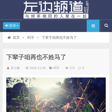
登录
首页
码字
下辈子咱再也不姓马了
下辈子咱再也不姓马了
苏小旗
2016-11-25
码字
373
0