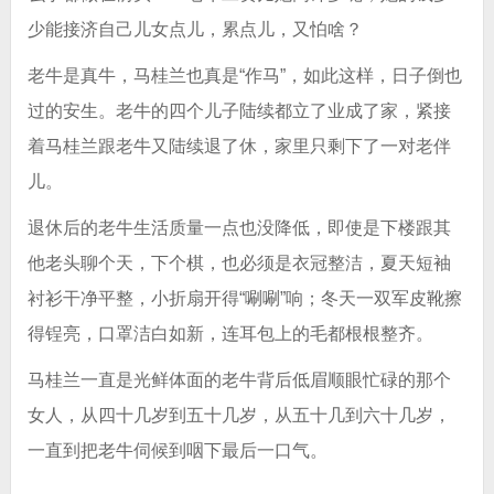
少能接济自己儿女点儿，累点儿，又怕啥？
老牛是真牛，马桂兰也真是“作马”，如此这样，日子倒也
过的安生。老牛的四个儿子陆续都立了业成了家，紧接
着马桂兰跟老牛又陆续退了休，家里只剩下了一对老伴
儿。
退休后的老牛生活质量一点也没降低，即使是下楼跟其
他老头聊个天，下个棋，也必须是衣冠整洁，夏天短袖
衬衫干净平整，小折扇开得“唰唰”响；冬天一双军皮靴擦
得锃亮，口罩洁白如新，连耳包上的毛都根根整齐。
马桂兰一直是光鲜体面的老牛背后低眉顺眼忙碌的那个
女人，从四十几岁到五十几岁，从五十几到六十几岁，
一直到把老牛伺候到咽下最后一口气。