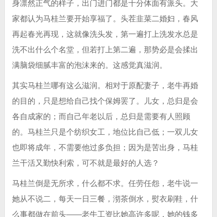
身凛然正气的样子，出门进门都是十分体面有派头。大
家都认为马桂兰要开始享福了。头茬韭菜二婚妇，春风
再起春光再现，这就像洗头发，第一遍打上洗发水总是
洗不出什么个名堂，但若打上第二遍，那势必是会揉出
满脑袋细腻丰富的泡沫来的。这感觉真滋润。
其实马桂兰哪有这么滋润。相对于原配妻子，老牛再婚
的目的，只是想给自己找个保姆罢了。儿女，总归是会
各自成家的；而自己年老以后，总归是需要有人照顾
的。马桂兰只是个纺织女工，地位比自己低；一双儿女
也即将成年，不需要他过多负担；因为是苦出身，马桂
兰干活又勤快利索，可不就是最好的人选？
马桂兰倒是无所求，什么都不求。任劳任怨，老牛说一
她从不说二，每天一日三餐，沏茶倒水，熨衣刷鞋，什
么事都做在前头——老牛工资比她高许多呢，她的钱多