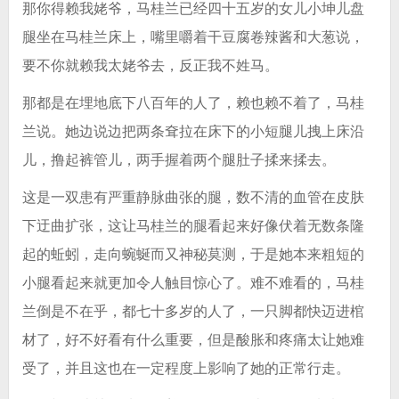
那你得赖我姥爷，马桂兰已经四十五岁的女儿小坤儿盘
腿坐在马桂兰床上，嘴里嚼着干豆腐卷辣酱和大葱说，
要不你就赖我太姥爷去，反正我不姓马。
那都是在埋地底下八百年的人了，赖也赖不着了，马桂
兰说。她边说边把两条耷拉在床下的小短腿儿拽上床沿
儿，撸起裤管儿，两手握着两个腿肚子揉来揉去。
这是一双患有严重静脉曲张的腿，数不清的血管在皮肤
下迂曲扩张，这让马桂兰的腿看起来好像伏着无数条隆
起的蚯蚓，走向蜿蜒而又神秘莫测，于是她本来粗短的
小腿看起来就更加令人触目惊心了。难不难看的，马桂
兰倒是不在乎，都七十多岁的人了，一只脚都快迈进棺
材了，好不好看有什么重要，但是酸胀和疼痛太让她难
受了，并且这也在一定程度上影响了她的正常行走。