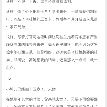
马桂兰不服，上诉。结果还是维持原判。
马桂兰铁了心不把那十八万拿出来分。于是法院强制执
行，冻结了马桂兰的工资卡，然后每个月分成四份儿给
牛家四兄弟。
很好。尽管打官司这段时间让马桂兰拖着两条患有严重
静脉曲张的腿奔波来去，每天夜里腿疼，也会因为这罗
嗦事闹心而失眠。但是很好，这确实是马桂兰想要的结
局，或者说，离她想要的结局，还差那么一点点，就一
点点。
5
小坤儿已经四十五岁了。未婚。
在她刚刚长大的时候，父亲就去世了。天要下雨娘要嫁
人，她也不是不理解马桂兰的苦衷，更何况即使马桂兰