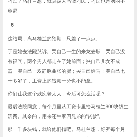
刁民？马桂兰想，就算被人当做刁民，刁民也是活的不
容易。
6
这结局，离马桂兰的预期，只差了一点点。
于是她去法院哭诉。哭自己一生的来龙去脉；哭自己没
有福气，两个男人都走在了她前面；哭自己儿女不成
器；哭自己一双静脉曲张的腿；哭自己姓马；哭自己七
十多岁了，工资上的钱却一分也不能拿。
你们让我这个残疾老太太，今后可怎么活呢？
最后法院同意，每个月里从工资卡里给马桂兰800块钱生
活费。其余的，用来还牛家四兄弟的“贷款”。
那一千多块钱，就给他们扣吧。马桂兰想，好歹每个月