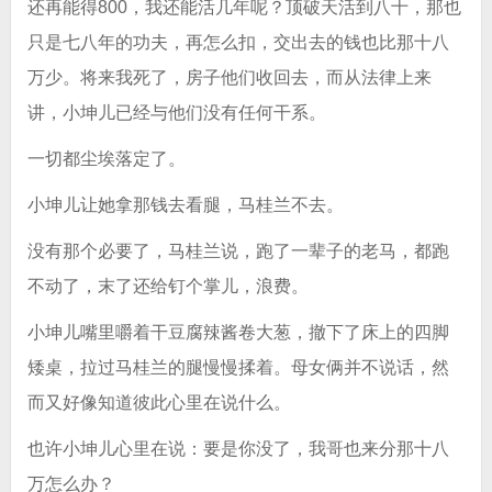
还再能得800，我还能活几年呢？顶破天活到八十，那也
只是七八年的功夫，再怎么扣，交出去的钱也比那十八
万少。将来我死了，房子他们收回去，而从法律上来
讲，小坤儿已经与他们没有任何干系。
一切都尘埃落定了。
小坤儿让她拿那钱去看腿，马桂兰不去。
没有那个必要了，马桂兰说，跑了一辈子的老马，都跑
不动了，末了还给钉个掌儿，浪费。
小坤儿嘴里嚼着干豆腐辣酱卷大葱，撤下了床上的四脚
矮桌，拉过马桂兰的腿慢慢揉着。母女俩并不说话，然
而又好像知道彼此心里在说什么。
也许小坤儿心里在说：要是你没了，我哥也来分那十八
万怎么办？