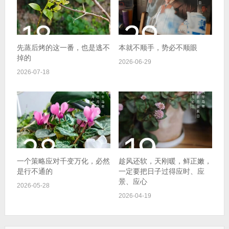
先蒸后烤的这一番，也是逃不
本就不顺手，势必不顺眼
掉的
2026-06-29
2026-07-18
一个策略应对千变万化，必然
趁风还软，天刚暖，鲜正嫩，
是行不通的
一定要把日子过得应时、应
景、应心
2026-05-28
2026-04-19