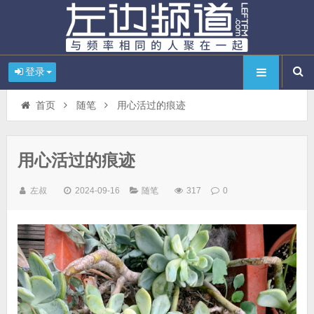
登录
首页
随笔
用心活过的痕迹
用心活过的痕迹
左叔
2024-09-16
随笔
317
0