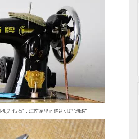
是“钻石”，江南家里的缝纫机是“蝴蝶”。