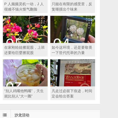
P 人频频灵机一动，J 人
只能在有限的感受里，反
很难不恼火怄气翻脸
复咂摸出个味来
在家刚给娃擦屁股，上班
如今这环境，还是要敬畏
还要给巨婴擦屁股
一下世代托举的力量
“别人鸡嘴他鸭嘴”，天生
凡走过必留下痕迹，时间
就比别人“大一圈”
定会给出答案
沙龙活动