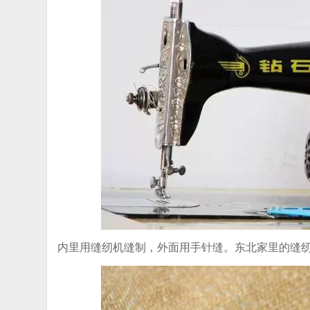
内里用缝纫机缝制，外面用手针缝。东北家里的缝纫机