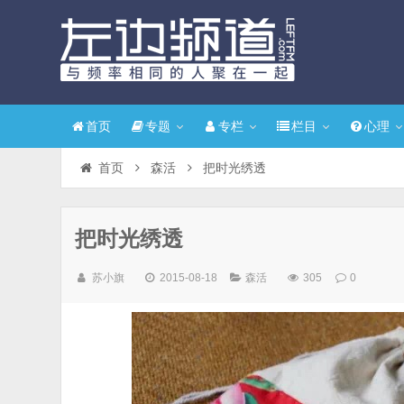
首页
专题
专栏
栏目
心理
首页
森活
把时光绣透
把时光绣透
苏小旗
2015-08-18
森活
305
0