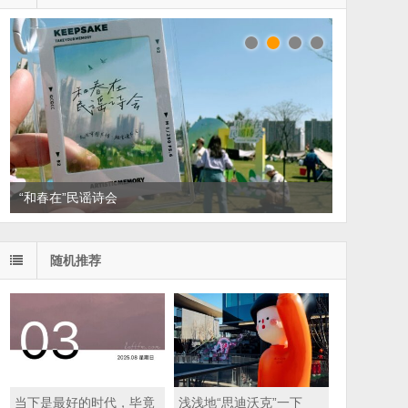
读家书单：悦读，散散班味
随机推荐
当下是最好的时代，毕竟
浅浅地“思迪沃克”一下