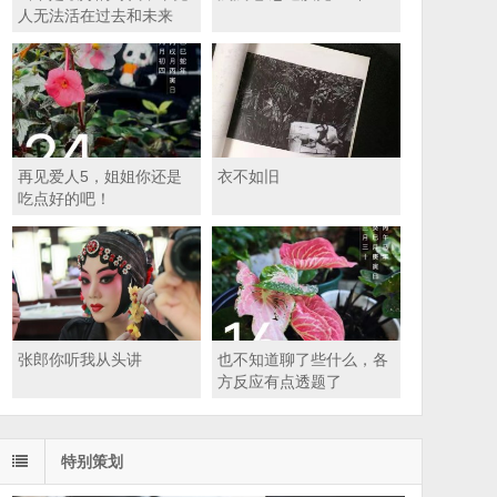
人无法活在过去和未来
再见爱人5，姐姐你还是
衣不如旧
吃点好的吧！
张郎你听我从头讲
也不知道聊了些什么，各
方反应有点透题了
特别策划