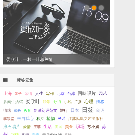
左叔：一生中还有多少个你
标签云集
回味唱片
上海
亲情
人生
写作
台湾
园艺
亲子
北京
娄欣叶
心理
孙衍
小说
多肉生活馆
婚姻
广播
情感
日签
新派朗诵范文
旅行
日本
朗诵
情绪
成长
教育
来自我心
植物
江苏凤凰文艺出版社
李宗盛
林夕
民谣
职场
生活
苏
滚石唱片
爱情
美食
苏小旗
王菲
美国
州
阅读
青春
音乐爱旅行
陶源
香港