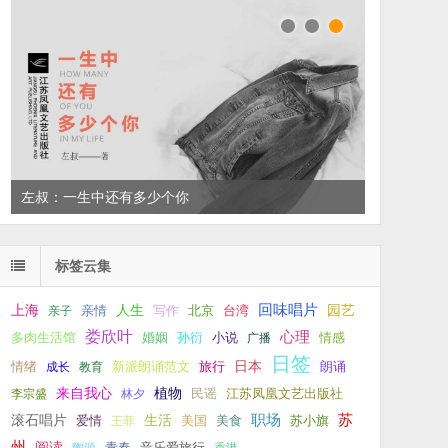
左叔：一生中还有多少个你
标签云集
回味唱片
上海
亲情
人生
写作
台湾
园艺
亲子
北京
娄欣叶
心理
孙衍
小说
多肉生活馆
婚姻
广播
情感
日签
新派朗诵范文
旅行
日本
朗诵
情绪
成长
教育
来自我心
植物
江苏凤凰文艺出版社
李宗盛
林夕
民谣
职场
生活
苏
滚石唱片
爱情
美食
苏小旗
王菲
美国
州
阅读
青春
音乐爱旅行
陶源
香港