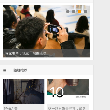
读家书单：悦读，散散班味
随机推荐
静物之美
这一路只道是寻常，却各