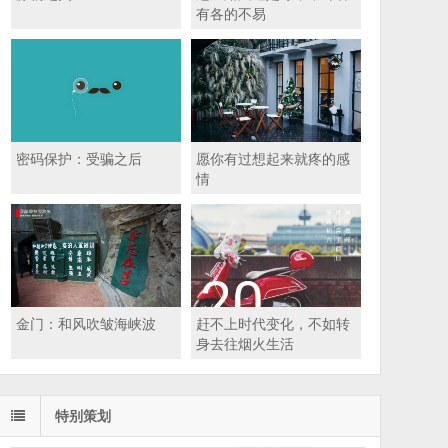
有各的不易
密码保护：受骗之后
愿你有过想起来就疼的感
情
金门：和风吹皱海峡波
赶不上时代变化，不如转
身去往烟火生活
特别策划