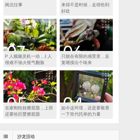
闽北往事
来得不是时候，走得恰到
好处
P 人频频灵机一动，J 人
只能在有限的感受里，反
很难不恼火怄气翻脸
复咂摸出个味来
在家刚给娃擦屁股，上班
如今这环境，还是要敬畏
还要给巨婴擦屁股
一下世代托举的力量
沙龙活动