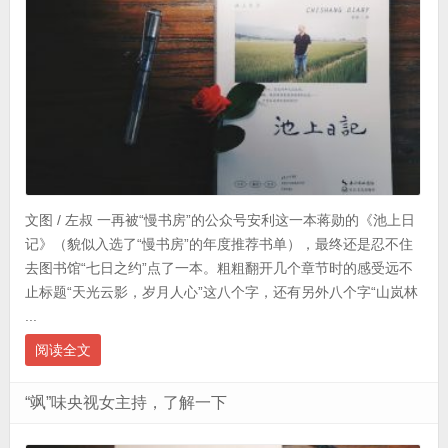
文图 / 左叔 一再被“慢书房”的公众号安利这一本蒋勋的《池上日
记》（貌似入选了“慢书房”的年度推荐书单），最终还是忍不住
去图书馆“七日之约”点了一本。粗粗翻开几个章节时的感受远不
止标题“天光云影，岁月人心”这八个字，还有另外八个字“山岚林
...
阅读全文
“飒”味央视女主持，了解一下