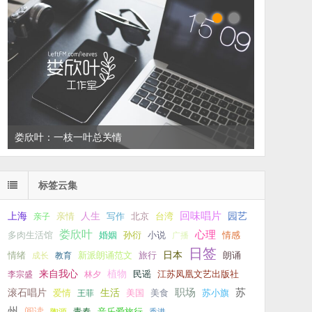
左叔：一生中还有多少个你
标签云集
回味唱片
上海
亲情
人生
写作
台湾
园艺
亲子
北京
娄欣叶
心理
孙衍
小说
多肉生活馆
婚姻
广播
情感
日签
新派朗诵范文
旅行
日本
朗诵
情绪
成长
教育
来自我心
植物
江苏凤凰文艺出版社
李宗盛
林夕
民谣
职场
生活
苏
滚石唱片
爱情
美食
苏小旗
王菲
美国
州
阅读
青春
音乐爱旅行
陶源
香港