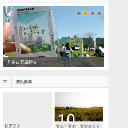
读家书单：悦读，散散班味
随机推荐
秋天回来
要嘛不要做，要做就弄弄