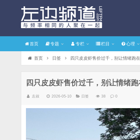
首页
专题
专栏
栏目
心理
首页
日签
四只皮皮虾售价过千，别让情绪跑
四只皮皮虾售价过千，别让情绪跑
左叔
2026-05-10
日签
38
0