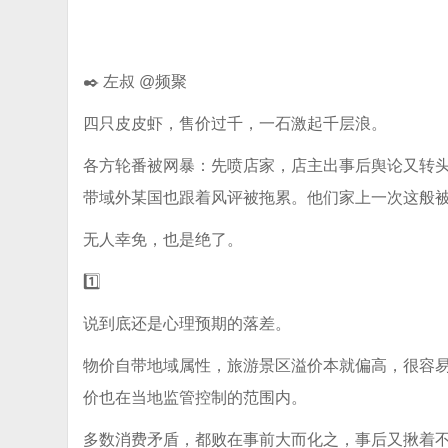
✒️ 左叔 @频聚
四只皮皮虾，售价过千，一石激起千层浪。
各方轮番被网暴：先喷店家，店主出事后舆论又转
带域外某国也跟着风评被拖累。他们家上一次这般
无人幸免，也是绝了。
1️⃣
说到底还是心理预期的落差。
物价自带地域属性，旅游景区溢价本就偏高，很容
价也在当地监管控制的范围内。
多数消费矛盾，都败在事前大而化之，事后又揪着