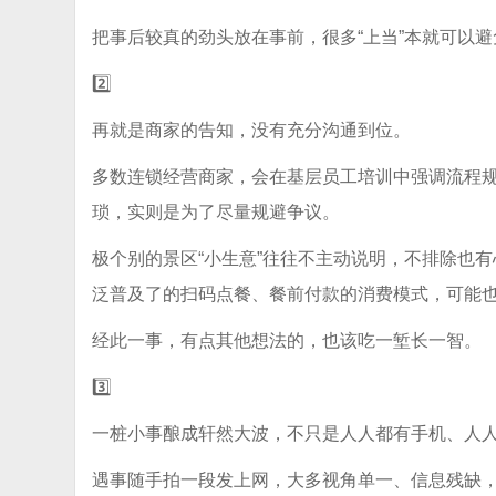
把事后较真的劲头放在事前，很多“上当”本就可以避
2️⃣
再就是商家的告知，没有充分沟通到位。
多数连锁经营商家，会在基层员工培训中强调流程
琐，实则是为了尽量规避争议。
极个别的景区“小生意”往往不主动说明，不排除也有
泛普及了的扫码点餐、餐前付款的消费模式，可能
经此一事，有点其他想法的，也该吃一堑长一智。
3️⃣
一桩小事酿成轩然大波，不只是人人都有手机、人
遇事随手拍一段发上网，大多视角单一、信息残缺