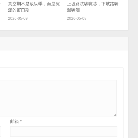
一
真空期不是放纵季，而是沉
上坡路吭哧吭哧，下坡路哧
淀的窗口期
溜哧溜
2026-05-09
2026-05-08
邮箱
*