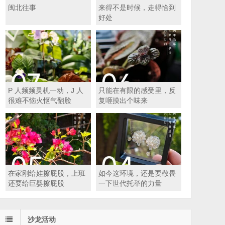
闽北往事
来得不是时候，走得恰到
好处
P 人频频灵机一动，J 人
只能在有限的感受里，反
很难不恼火怄气翻脸
复咂摸出个味来
在家刚给娃擦屁股，上班
如今这环境，还是要敬畏
还要给巨婴擦屁股
一下世代托举的力量
沙龙活动