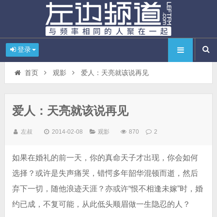
登录
首页
观影
爱人：天亮就该说再见
爱人：天亮就该说再见
左叔
2014-02-08
观影
870
2
如果在婚礼的前一天，你的真命天子才出现，你会如何
选择？或许是失声痛哭，错愕多年韶华混顿而逝，然后
弃下一切，随他浪迹天涯？亦或许“恨不相逢未嫁”时，婚
约已成，不复可能，从此低头顺眉做一生隐忍的人？