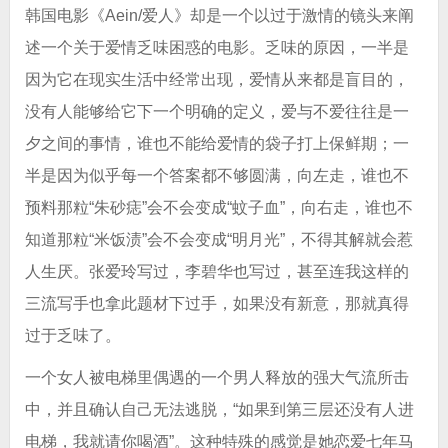
韩国电影《Aein/爱人》却是一个以过于激情的镜头来阐
述一个关于爱情乏味困惑的电影。乏味的原因，一半是
因为它在现实生活中经常出现，爱情从来都是盲目的，
没有人能够给它下一个明确的定义，爱与不爱往往是一
夕之间的事情，谁也不能给爱情的袋子打上保鲜期；一
半是因为似乎每一个答案都不够圆满，向左走，谁也不
预料那粒“朱砂痣”会不会变成“蚊子血”，向右走，谁也不
知道那粒“米饭渍”会不会变成“明月光”，不得其解就会惹
人生厌。张爱玲写过，李碧华也写过，甚至连我这样的
三流写手也拿此题材下过手，如果没有新意，那就真得
过于乏味了。
一个女人被电梯里偶遇的一个男人释放的强大气流所击
中，并且确认自己无法逃脱，“如果到第三层还没有人进
电梯，我就请你喝酒”。这种特殊的感觉是她恋爱七年马