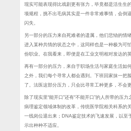
现实可能表现得比戏剧更有张力，毕竟都是活生生
项规程，挑不出毛病其实是一件非常难事情，会倒
闪失。
另一部分的压力来自死难者的遗属，他们悲恸的情绪
进入某种共情的状态之中，这同样也是一种极为可
份职业。在我看来，即便是在工业文明相对发达的英
再有一部分的压力，来自于职场生活与家庭生活如
之外，我们每个寻常人都会遇到。下班回家抹一把
了。法医这部分压力，只会比寻常工种更多，不会
除了现实里“能开口”还有“不能开口”的人所带的压
病理鉴定领域体制的改革，传统医学院相关科系的
一线岗位退出来；DNA鉴定技术的飞速发展，以至
示出种种不适应。