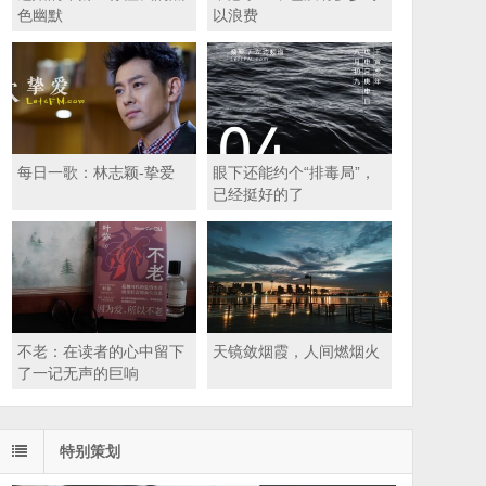
色幽默
以浪费
每日一歌：林志颖-挚爱
眼下还能约个“排毒局”，
已经挺好的了
不老：在读者的心中留下
天镜敛烟霞，人间燃烟火
了一记无声的巨响
特别策划