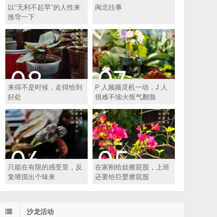
以“无利不起早”的人性来
闽北往事
推导一下
来得不是时候，走得恰到
P 人频频灵机一动，J 人
好处
很难不恼火怄气翻脸
只能在有限的感受里，反
在家刚给娃擦屁股，上班
复咂摸出个味来
还要给巨婴擦屁股
沙龙活动