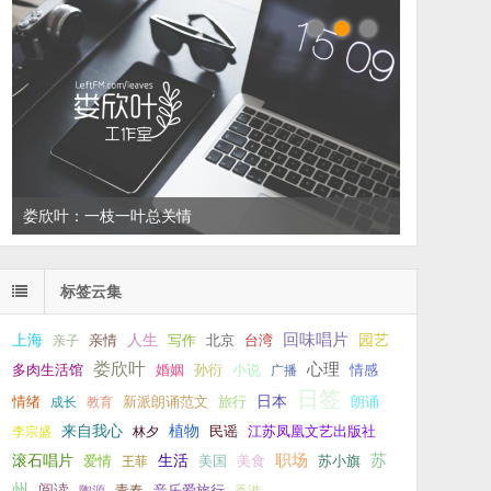
娄欣叶：一枝一叶总关情
左叔：一生中还有多少个你
标签云集
回味唱片
上海
亲情
人生
写作
台湾
园艺
亲子
北京
娄欣叶
心理
孙衍
小说
多肉生活馆
婚姻
广播
情感
日签
新派朗诵范文
旅行
日本
朗诵
情绪
成长
教育
来自我心
植物
江苏凤凰文艺出版社
李宗盛
林夕
民谣
职场
生活
苏
滚石唱片
爱情
美食
苏小旗
王菲
美国
州
阅读
青春
音乐爱旅行
陶源
香港