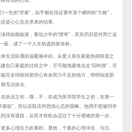
扎根在他的心里。
们一生的“求索”，似乎都在偿还童年某个瞬间的“欠账”，
质还是心心念念求来的结果。
读得如痴如迷，看似少年的“猎奇”，其实仍旧是对死亡这
后一面，成了一个人生轨迹的新坐标。
后来生活际遇的温暖修补好。从爱人原生家庭热闹喧嚣之
建自己家庭的过程之中，尽可能地避免去走“旧时路”，尽
不能完全排除掉那些心有余而力不足的地方，明明知道那
，都无法抹去。
，在执业之初，哦，不，在成为医学院学生之初，在第一
求索欲”，所以采取压抑恐惧心态的策略。他用不想被同学
逼到没有退路，从而才有机会迈过了十分艰难的第一步。
有更多心理压力的累积。显然，个案的心理冲击，与沉