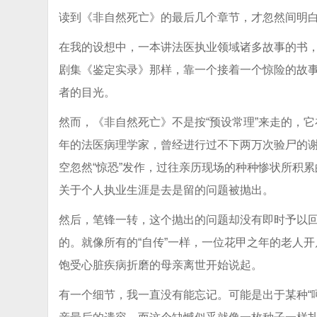
读到《非自然死亡》的最后几个章节，才忽然间明
在我的设想中，一本讲法医执业领域诸多故事的书
剧集《鉴定实录》那样，靠一个接着一个惊险的故
者的目光。
然而，《非自然死亡》不是按“预设常理”来走的，它
年的法医病理学家，曾经进行过不下两万次验尸的
空忽然“惊恐”发作，过往亲历现场的种种惨状所积
关于个人执业生涯是去是留的问题被抛出。
然后，笔锋一转，这个抛出的问题却没有即时予以
的。就像所有的“自传”一样，一位花甲之年的老人
饱受心脏疾病折磨的母亲离世开始说起。
有一个细节，我一直没有能忘记。可能是出于某种“