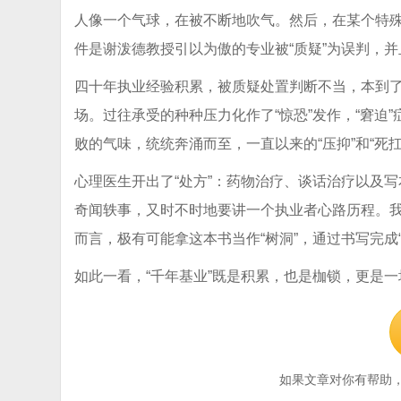
人像一个气球，在被不断地吹气。然后，在某个特
件是谢泼德教授引以为傲的专业被“质疑”为误判，并且
四十年执业经验积累，被质疑处置判断不当，本到了
场。过往承受的种种压力化作了“惊恐”发作，“窘迫
败的气味，统统奔涌而至，一直以来的“压抑”和“死扛”
心理医生开出了“处方”：药物治疗、谈话治疗以及
奇闻轶事，又时不时地要讲一个执业者心路历程。
而言，极有可能拿这本书当作“树洞”，通过书写完成“
如此一看，“千年基业”既是积累，也是枷锁，更是
如果文章对你有帮助