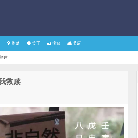
别处
关于
投稿
书店
救赎
我救赎