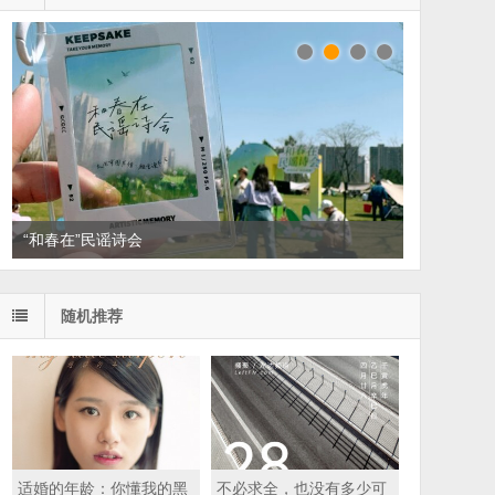
“和春在”民谣诗会
读家书单：悦读，散散班味
随机推荐
适婚的年龄：你懂我的黑
不必求全，也没有多少可