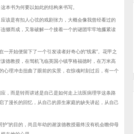
白这本书为何要以如此的结构来书写。
，应该是有扣人心弦的戏剧张力，大概会像我曾经看过的
事连缀而成，又靠破解一个接着一个的谜团牢牢地攥紧读
在一开始便留下了一个引发读者好奇心的“线索”。花甲之
谢泼德教授，在驾机飞临英国小镇亨格福德时，在万米高
累的心理冲击扭曲了眼前的实景，在惊魂时刻过后，有一个
回应，而是转而讲述是自己是如何走上法医病理学这条路
开启了漫长的回忆，从自己的原生家庭的缺失讲起，从自己
呵护”的目的，尚且年幼的谢泼德教授最终没有机会瞻仰母