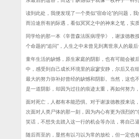
亲最后的遗容，而这个缺憾似乎就像一枚种子一样
读到此处，我便发现了一个类似“宿命论”的问题，我
而沿途所有的际遇，看似冥冥之中的神来之笔，实
同学给的那一本《辛普森法医病理学》，谢泼德教授
个命题的“追问”，人生之中未曾见到离世亲人的最
童年生活的缺憾，原生家庭的阴影，也有可能会被
中，感受到自己成长环境里的寂寥安静，尔后又在组
最大的努力弥补好曾经的缺憾和阴影。当然，这也
是一道阴影，却因为过往的痕迹太重，再如何努力
面对死亡，人都有本能恐惧。对于谢泼德教授来说
次面对人类尸体的那一刻，因为内心有更为强烈的“
笑话，不想失去踏入这一行的机会等办法，将自己
随后而至的，显然有以习以为常的放松，但一定也