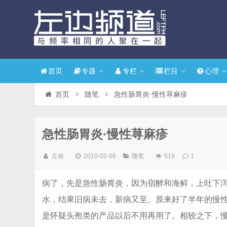
首页
专题
专栏
栏目
心理
首页
随笔
急性肠胃炎·慢性荨麻疹
急性肠胃炎·慢性荨麻疹
左叔
2010-02-06
随笔
519
1
病了，先是急性肠胃炎，因为宿醉和海鲜，上吐下
水，结果旧病未去，新病又至。原来好了半年的慢
是怀疑头孢类的产品以后不用再用了。相较之下，