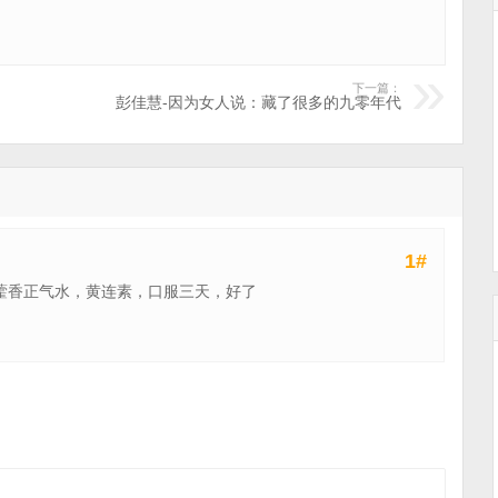
下一篇：
彭佳慧-因为女人说：藏了很多的九零年代
1#
藿香正气水，黄连素，口服三天，好了