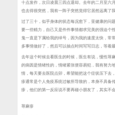
十点发作，次日凌晨三四点退却。去年的二月至六
也去得很突然，我有一阵子突然觉得它居然远离了
过了三十，似乎身体的状态每况愈下，亚健康的问
要一些精力，自己又是件件事情都求完美的强迫个
鬼一直是下属给我的绰号，因为我的速度太快，常
多事情做好了，然后可以抽点时间写写日志，等着
去年这个时候去看医生的时候，医生有说，慢性荨
的病因是情绪性的，情绪紧张便容易犯，我有努力
情，每天要去医院点卯，希望能把这个症状压下去
疹通常是个人免疫系统过敏所导致的，本身不具备
疹，他们的第一反应说不要再碰小朋友了，其实不
荨麻疹