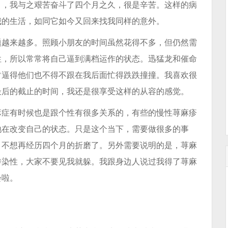
月，我与之艰苦奋斗了四个月之久，很是辛苦。这样的病
我的生活，如同它如今又回来找我同样的意外。
题越来越多。照顾小朋友的时间虽然花得不多，但仍然需
性，所以常常将自己逼到满档运作的状态。迅猛龙和催命
常逼得他们也不得不跟在我后面忙得跌跌撞撞。我喜欢很
最后的截止的时间，我还是很享受这样的从容的感觉。
麻症有时候也是跟个性有很多关系的，有些的慢性荨麻疹
地在改变自己的状态。只是这个当下，需要做很多的事
，不想再经历四个月的折磨了。另外需要说明的是，荨麻
传染性，大家不要见我就躲。我跟身边人说过我得了荨麻
会啦。