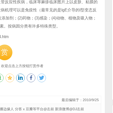
血管反应性疾病，临床荨麻疹临床图片上以皮肤、粘膜的
病机理可以是免疫性（最常见的是IgE介导的I型变态反
加剂；(2)药物；(3)感染；(4)动物、植物及吸入物；
遗传因素。按病因分类有许多特殊类型。
.htm
赏
，欢迎点击上方按钮打赏作者
最后编辑于：2010/9/25
 广播边缘人 分答 x 豆瓣等平台@左叔 新浪微博@DJ左叔