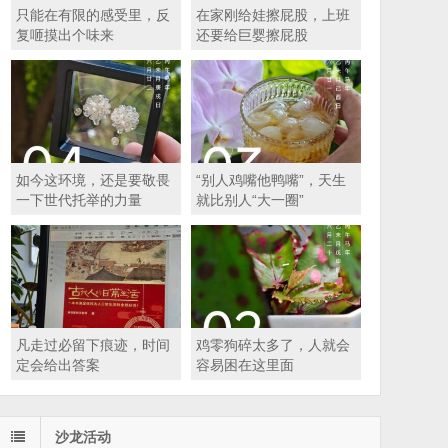
只能在有限的感受里，反
在家刚给娃擦屁股，上班
复咂摸出个味来
还要给巨婴擦屁股
如今这环境，还是要敬畏
“别人鸡嘴他鸭嘴”，天生
一下世代托举的力量
就比别人“大一圈”
凡走过必留下痕迹，时间
鸡零狗碎太多了，人就会
定会给出答案
容易困在这里面
沙龙活动