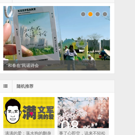
“和春在”民谣诗会
随机推荐
满满的爱：落水狗的翻身
事了心即空，说来不轻松