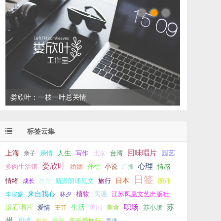
娄欣叶：一枝一叶总关情
标签云集
回味唱片
上海
亲情
人生
写作
台湾
园艺
亲子
北京
娄欣叶
心理
孙衍
小说
多肉生活馆
婚姻
广播
情感
日签
新派朗诵范文
旅行
日本
朗诵
情绪
成长
教育
来自我心
植物
江苏凤凰文艺出版社
李宗盛
林夕
民谣
职场
生活
苏
滚石唱片
爱情
美食
苏小旗
王菲
美国
州
阅读
青春
音乐爱旅行
陶源
香港