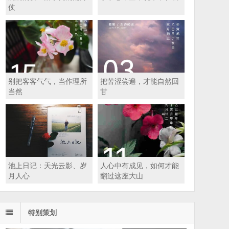
仗
别把客客气气，当作理所
把苦涩尝遍，才能自然回
当然
甘
池上日记：天光云影、岁
人心中有成见，如何才能
月人心
翻过这座大山
特别策划