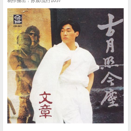
制作播出：苏晨/流行1057