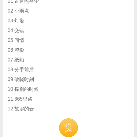
01 古月照今尘
02 小雨点
03 灯塔
04 交错
05 问情
06 鸿影
07 纸船
08 分手前后
09 破晓时刻
10 挥别的时候
11 365里路
12 故乡的云
赏