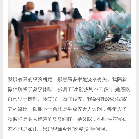
我以有限的经验断定，那黑腐多半是浇水有关。我隔着
微信解释了夏季休眠，强调了“水能少则不宜多”。她感慨
自己过于殷勤。我笑叹，肉宜贱养。我举例我外公家露
养的黛比，廊棚下十余载野生放养无人过问，每年入了
秋照样是令人艳羡的簇簇绯红。她又叹，小时候养宝石
花不也是如此，只是现如今这“肉精贵”难伺候。