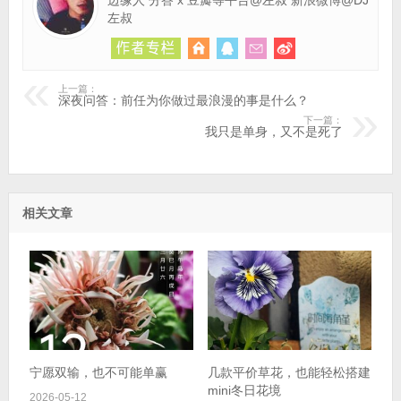
边缘人 分答 x 豆瓣等平台@左叔 新浪微博@DJ
左叔
上一篇：
深夜问答：前任为你做过最浪漫的事是什么？
下一篇：
我只是单身，又不是死了
相关文章
宁愿双输，也不可能单赢
几款平价草花，也能轻松搭建
mini冬日花境
2026-05-12