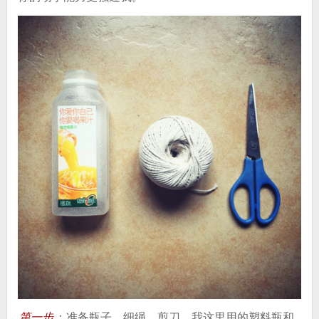
第一步
：准备瓶子、细绳、剪刀。我这里用的塑料瓶和