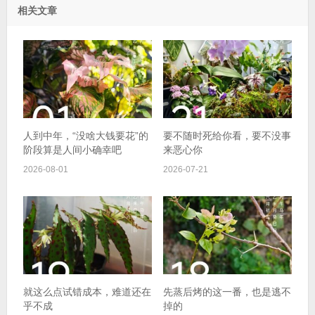
相关文章
人到中年，“没啥大钱要花”的
要不随时死给你看，要不没事
阶段算是人间小确幸吧
来恶心你
2026-08-01
2026-07-21
就这么点试错成本，难道还在
先蒸后烤的这一番，也是逃不
乎不成
掉的