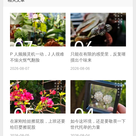
P 人频频灵机一动，J 人很难
只能在有限的感受里，反复咂
不恼火怄气翻脸
摸出个味来
2026-08-07
2026-08-06
在家刚给娃擦屁股，上班还要
如今这环境，还是要敬畏一下
给巨婴擦屁股
世代托举的力量
2026-08-05
2026-08-04