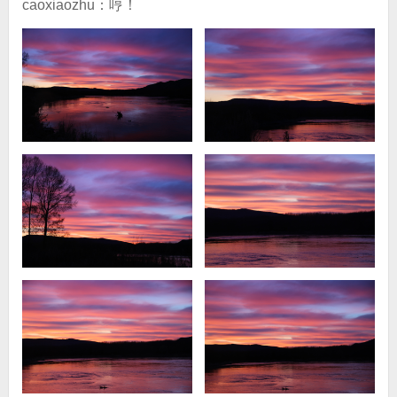
caoxiaozhu：哼！