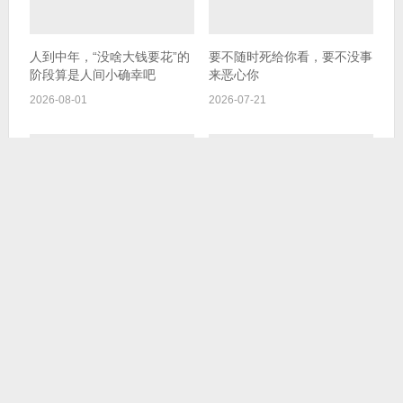
人到中年，“没啥大钱要花”的
要不随时死给你看，要不没事
阶段算是人间小确幸吧
来恶心你
2026-08-01
2026-07-21
就这么点试错成本，难道还在
先蒸后烤的这一番，也是逃不
乎不成
掉的
2026-07-19
2026-07-18
发表评论