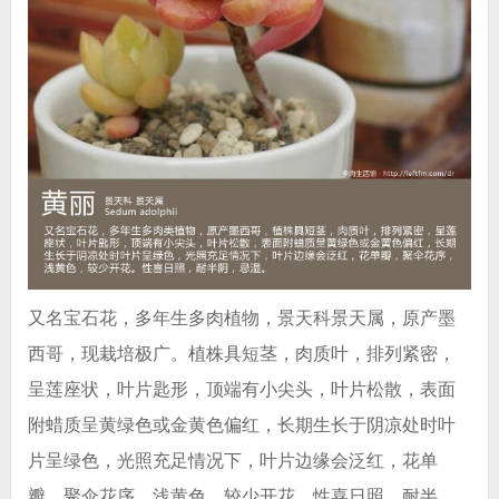
又名宝石花，多年生多肉植物，景天科景天属，原产墨
西哥，现栽培极广。植株具短茎，肉质叶，排列紧密，
呈莲座状，叶片匙形，顶端有小尖头，叶片松散，表面
附蜡质呈黄绿色或金黄色偏红，长期生长于阴凉处时叶
片呈绿色，光照充足情况下，叶片边缘会泛红，花单
瓣，聚伞花序，浅黄色，较少开花。性喜日照，耐半