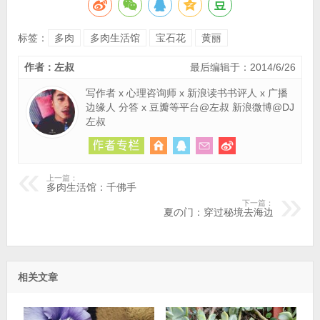
标签：
多肉
多肉生活馆
宝石花
黄丽
作者：左叔
最后编辑于：2014/6/26
写作者 x 心理咨询师 x 新浪读书书评人 x 广播
边缘人 分答 x 豆瓣等平台@左叔 新浪微博@DJ
左叔
上一篇：
多肉生活馆：千佛手
下一篇：
夏の门：穿过秘境去海边
相关文章