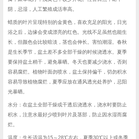
阴，忌湿，人工繁殖成活率高。
蜡质的叶片呈现特别的金黄色，喜欢充足的阳光，日光
浴之后，边缘会变成漂亮的红色。光线不足虽然也能生
长，但颜色会比较暗淡，茎也会伸长。害怕潮湿。春秋
是生长季节，盆土差不多全部干燥的时候浇透水。夏季
要保持盆土稍干，避免暴晒。冬天也要减少浇水，否则
容易腐烂。植物叶面勿喷水，盆土保持偏干，切勿积水
容易导致植物腐烂，夏季应放在通风透光处养护，忌阳
光暴晒。
水分：在盆土全部干燥或干透后浇透水，浇水时要防止
积水，注意水最好少喷到叶片及茎部，防止因水湿而腐
烂。
温度：生长适温为15～28℃左右，夏季30℃以上或冬季