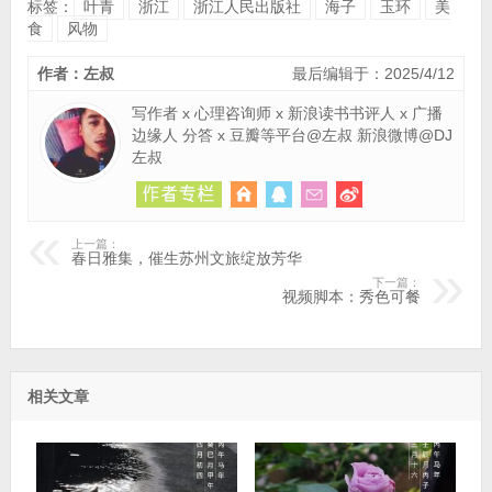
标签：
叶青
浙江
浙江人民出版社
海子
玉环
美
食
风物
作者：左叔
最后编辑于：2025/4/12
写作者 x 心理咨询师 x 新浪读书书评人 x 广播
边缘人 分答 x 豆瓣等平台@左叔 新浪微博@DJ
左叔
上一篇：
春日雅集，催生苏州文旅绽放芳华
下一篇：
视频脚本：秀色可餐
相关文章