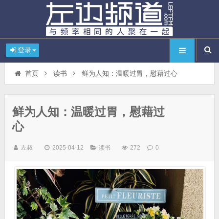
登录
首页
读书
鲜为人知：温暖过胃，慰藉过心
鲜为人知：温暖过胃，慰藉过
心
左叔
2025-04-12
读书
272
0