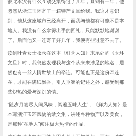
彼此本没有什么互动交集得过了几年，直到有一年，他
忽然从浙江玉环寄了一箱特产文旦给我。我这才意识
到，他从这座城市已经离开，而我与他都有可能不是本
地人。我没有什么拿得出手的回礼，只能默默地谢谢
了。后面他又一连寄了好几年，我便有些过意不去了。
读到叶青女士收录在这本《鲜为人知》末尾处的《玉环
文旦》时，我忽然发现我与这个从来未涉足的地名，居
然也有一丝人情世故上的牵连。可能也正是这份牵连
在，才能在满纸飘香、引人垂涎的记述之外，感受到那
些炽热的爱与深沉的情。
“随岁月尝尽人间风味，阅遍五味人生”，《鲜为人知》是
本写浙江玉环风物的散文集，讲述各种物产以及美食，
是那种“在地人”倾注极大热情的作品。