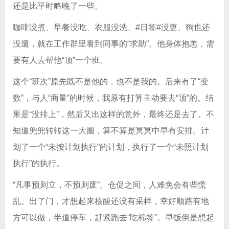
还是比平时略晚了一些。
咖啡没煮、早餐没吃、衣服没洗、#日签#没更、狗也还
没遛，就在工作群里看到同事的“求助”。他身体抱恙，需
要有人去帮他“顶”一个班。
这个“班次”原先既不是他的，也不是我的。后来有了“变
数”，与人“商量”的时候，我原有打算主动要去“顶”的。结
果是“没排上”，然后又出这样的意外，最终还是去了。不
知道兜兜转转这一大圈，算不算是冥冥中早有安排。计
划了一个“未按计划执行”的计划，执行了一个“未照计划
执行”的执行。
“凡事预则立，不预则废”。仓促之间，人难免会有些慌
乱。出了门，才想起来核酸还没有采样，幸好顺路有地
方可以做，半道停车，赶紧跑去“吃棉签”。早饭倒是想起