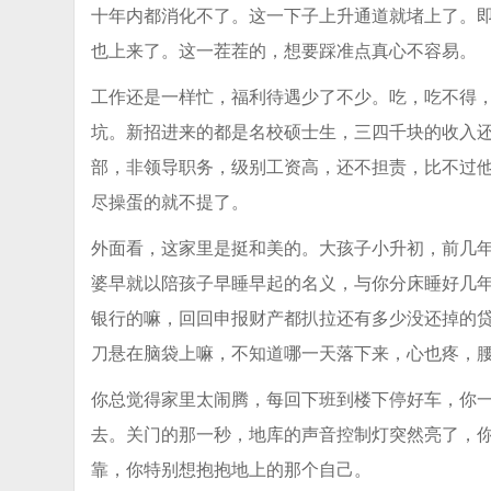
十年内都消化不了。这一下子上升通道就堵上了。
也上来了。这一茬茬的，想要踩准点真心不容易。
工作还是一样忙，福利待遇少了不少。吃，吃不得
坑。新招进来的都是名校硕士生，三四千块的收入
部，非领导职务，级别工资高，还不担责，比不过他们
尽操蛋的就不提了。
外面看，这家里是挺和美的。大孩子小升初，前几
婆早就以陪孩子早睡早起的名义，与你分床睡好几
银行的嘛，回回申报财产都扒拉还有多少没还掉的贷
刀悬在脑袋上嘛，不知道哪一天落下来，心也疼，
你总觉得家里太闹腾，每回下班到楼下停好车，你
去。关门的那一秒，地库的声音控制灯突然亮了，
靠，你特别想抱抱地上的那个自己。