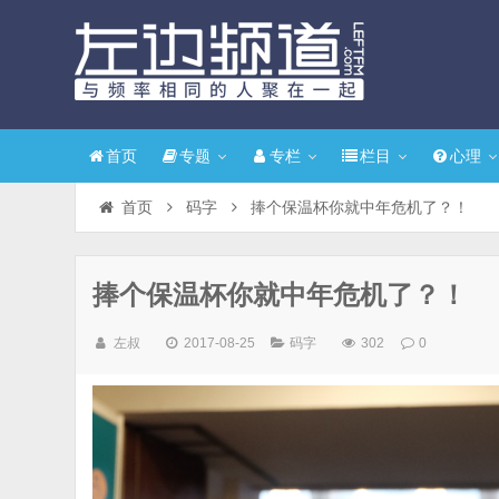
首页
专题
专栏
栏目
心理
首页
码字
捧个保温杯你就中年危机了？！
捧个保温杯你就中年危机了？！
左叔
2017-08-25
码字
302
0