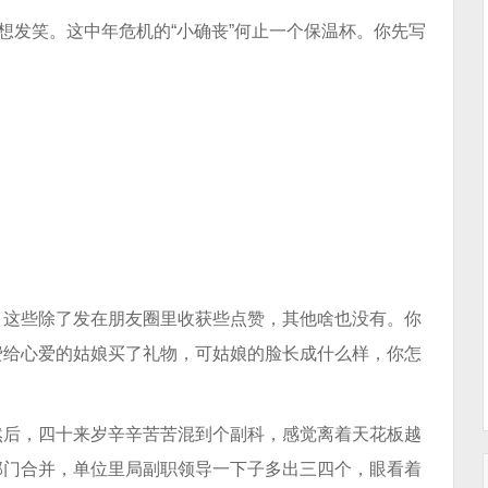
想发笑。这中年危机的“小确丧”何止一个保温杯。你先写
，这些除了发在朋友圈里收获些点赞，其他啥也没有。你
费给心爱的姑娘买了礼物，可姑娘的脸长成什么样，你怎
然后，四十来岁辛辛苦苦混到个副科，感觉离着天花板越
部门合并，单位里局副职领导一下子多出三四个，眼看着