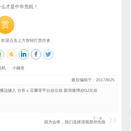
特么才是中年危机！
赏
，欢迎点击上方按钮打赏作者
危机
小确丧
最后编辑于：2017/8/25
 广播边缘人 分答 x 豆瓣等平台@左叔 新浪微博@DJ左叔
下一篇：
因为会疼，我们选择漠视那些伤痕