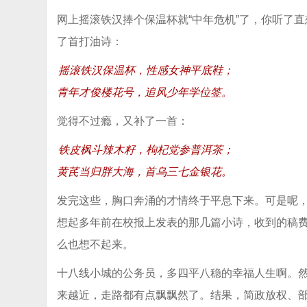
网上摇滚铁汉捧个保温杯就“中年危机”了，你听了直
了首打油诗：
摇滚铁汉保温杯，性感女神平底鞋；
青年才俊楼花号，追风少年学位签。
觉得不过瘾，又补了一首：
铁皮枫斗辣木籽，枸杞党参普洱茶；
黄芪当归胖大海，首乌三七金银花。
发完这些，胸口奔涌的才情终于平息下来。可是呢
想起多年前在校报上发表的那几篇小诗，收到的稿
么也想不起来。
十八线小城的公务员，多四平八稳的幸福人生啊。
来越近，走路都有点飘飘然了。结果，简政放权、