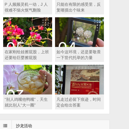
P 人频频灵机一动，J 人
只能在有限的感受里，反
很难不恼火怄气翻脸
复咂摸出个味来
在家刚给娃擦屁股，上班
如今这环境，还是要敬畏
还要给巨婴擦屁股
一下世代托举的力量
“别人鸡嘴他鸭嘴”，天生
凡走过必留下痕迹，时间
就比别人“大一圈”
定会给出答案
沙龙活动