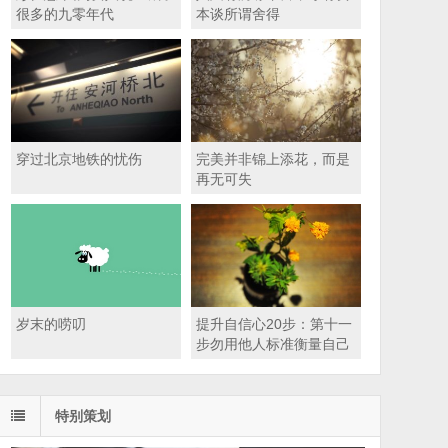
很多的九零年代
本谈所谓舍得
穿过北京地铁的忧伤
完美并非锦上添花，而是
再无可失
岁末的唠叨
提升自信心20步：第十一
步勿用他人标准衡量自己
特别策划