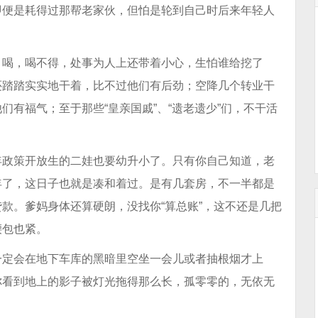
即便是耗得过那帮老家伙，但怕是轮到自己时后来年轻人
，喝，喝不得，处事为人上还带着小心，生怕谁给挖了
还踏踏实实地干着，比不过他们有后劲；空降几个转业干
有福气；至于那些“皇亲国戚”、“遗老遗少”们，不干活
年政策开放生的二娃也要幼升小了。只有你自己知道，老
年了，这日子也就是凑和着过。是有几套房，不一半都是
款。爹妈身体还算硬朗，没找你“算总账”，这不还是几把
腰包也紧。
一定会在地下车库的黑暗里空坐一会儿或者抽根烟才上
你看到地上的影子被灯光拖得那么长，孤零零的，无依无