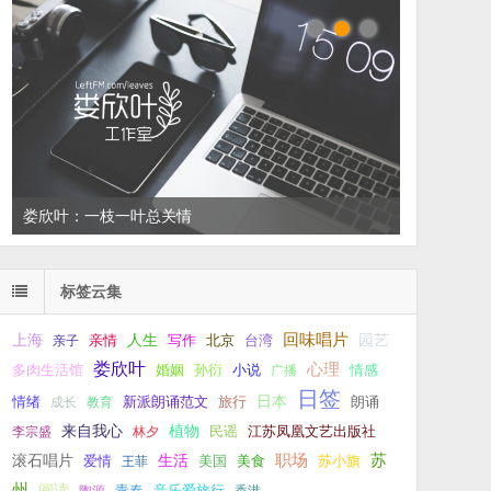
左叔：一生中还有多少个你
标签云集
回味唱片
上海
亲情
人生
写作
台湾
园艺
亲子
北京
娄欣叶
心理
孙衍
小说
多肉生活馆
婚姻
广播
情感
日签
新派朗诵范文
旅行
日本
朗诵
情绪
成长
教育
来自我心
植物
江苏凤凰文艺出版社
李宗盛
林夕
民谣
职场
生活
苏
滚石唱片
爱情
美食
苏小旗
王菲
美国
州
阅读
青春
音乐爱旅行
陶源
香港