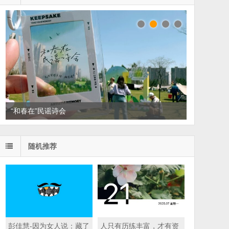
“和春在”民谣诗会
读家书单：悦读，散散班味
随机推荐
彭佳慧-因为女人说：藏了
人只有历练丰富，才有资