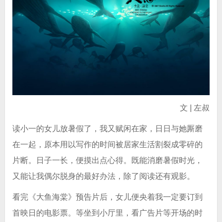
文 | 左叔
读小一的女儿放暑假了，我又赋闲在家，日日与她厮磨
在一起，原本用以写作的时间被居家生活割裂成零碎的
片断。日子一长，便摸出点心得。既能消磨暑假时光，
又能让我偶尔脱身的最好办法，除了阅读还有观影。
看完《大鱼海棠》预告片后，女儿便央着我一定要订到
首映日的电影票。等坐到小厅里，看广告片等开场的时