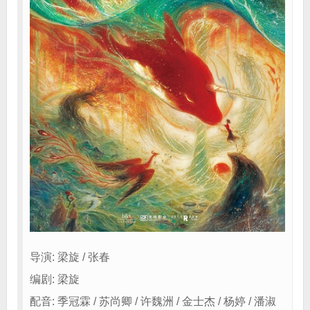
导演: 梁旋 / 张春
编剧: 梁旋
配音: 季冠霖 / 苏尚卿 / 许魏洲 / 金士杰 / 杨婷 / 潘淑