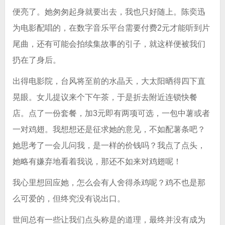
便亮了。她匆匆起身就要出去，我也只好随上。陈奕迅
为电影配唱的，在数字音乐平台需要付费2元才能听到片
尾曲，还有可能会拍续集故事的引子，就这样便被我们
扔在了身后。
出得电影院，台风将至前的水晶天，大太阳晒得四下直
晃眼。女儿提议来个下午茶，于是折去附近连锁快餐
店。点了一份套餐，加3元即有两项可选，一包中薯或者
一对鸡翅。我想想还是征求她的意见，不如配薯条吧？
她思考了一会儿问我，是一样的价钱吗？我点了点头，
她略有嫌弃地看着我说，那还不如来对鸡翅呢！
我心里想回应她，怎么会有人舍得杀鸡呢？鸡不也是那
么可爱的，但终究没有说出口。
世间总有一些让我们点头称是的道理，最终并没有成为