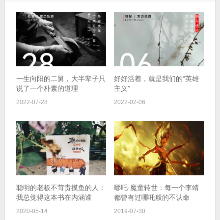
一生向阳的二舅，大半辈子只
好好活着，就是我们的“英雄
说了一个朴素的道理
主义”
2022-07-28
2022-02-06
聪明的老板不苛责摸鱼的人：
哪吒·魔童转世：每一个李靖
我总觉得这本书在内涵谁
都曾有过哪吒般的不认命
2020-05-14
2019-07-30