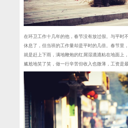
在环卫工作十几年的他，春节没有放过假。与平时
休息了，但当班的工作量却是平时的几倍。春节里
就是赶上下雨，满地鞭炮的红屑湿漉漉粘在地面上
尴尬地笑了笑，做一行辛苦但收入也微薄，工资是