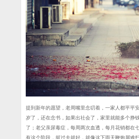
提到新年的愿望，老周嘴里念叨着，一家人都平平安
岁了，还在念书，如果出社会了，家里就能多个挣
了；老父亲尿毒症，每周两次血透，每月花销都在
有这个阶段，挺过去就好，就像这下雨天鞭炮屑难扫