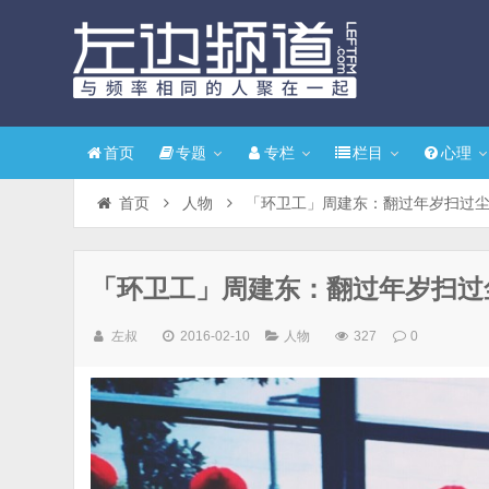
首页
专题
专栏
栏目
心理
首页
人物
「环卫工」周建东：翻过年岁扫过
「环卫工」周建东：翻过年岁扫过
左叔
2016-02-10
人物
327
0