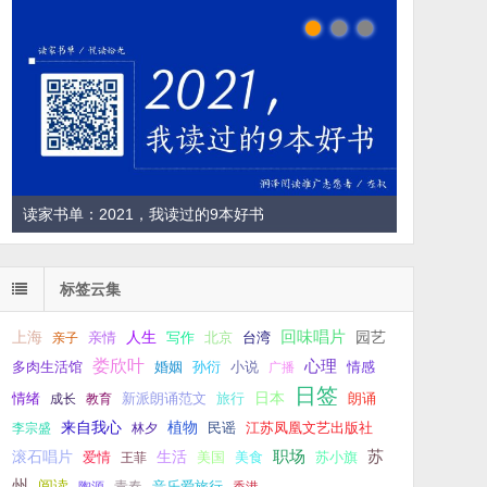
读家书单：2021，我读过的9本好书
标签云集
回味唱片
上海
亲情
人生
写作
台湾
园艺
亲子
北京
娄欣叶
心理
孙衍
小说
多肉生活馆
婚姻
广播
情感
日签
新派朗诵范文
旅行
日本
朗诵
情绪
成长
教育
来自我心
植物
江苏凤凰文艺出版社
李宗盛
林夕
民谣
职场
生活
苏
滚石唱片
爱情
美食
苏小旗
王菲
美国
州
阅读
青春
音乐爱旅行
陶源
香港