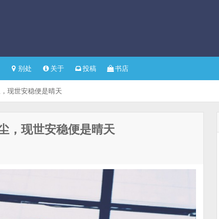
别处
关于
投稿
书店
尘，现世安稳便是晴天
尘，现世安稳便是晴天