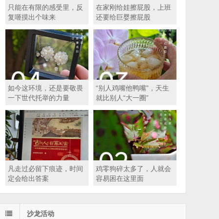
只能在有限的感受里，反
在家刚给娃擦屁股，上班
复咂摸出个味来
还要给巨婴擦屁股
如今这环境，还是要敬畏
“别人鸡嘴他鸭嘴”，天生
一下世代托举的力量
就比别人“大一圈”
凡走过必留下痕迹，时间
鸡零狗碎太多了，人就会
定会给出答案
容易困在这里面
沙龙活动