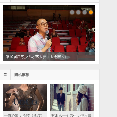
第10届江苏少儿才艺大赛（太仓赛区）
随机推荐
一首心歌：流转（李玟）
有那么一个男生，他只属