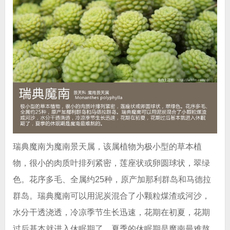
瑞典魔南为魔南景天属，该属植物为极小型的草本植
物，很小的肉质叶排列紧密，莲座状或卵圆球状，翠绿
色。花序多毛、全属约25种，原产加那利群岛和马德拉
群岛。瑞典魔南可以用泥炭混合了小颗粒煤渣或河沙，
水分干透浇透，冷凉季节生长迅速，花期在初夏，花期
过后基本就进入休眠期了，夏季的休眠期是魔南最难熬