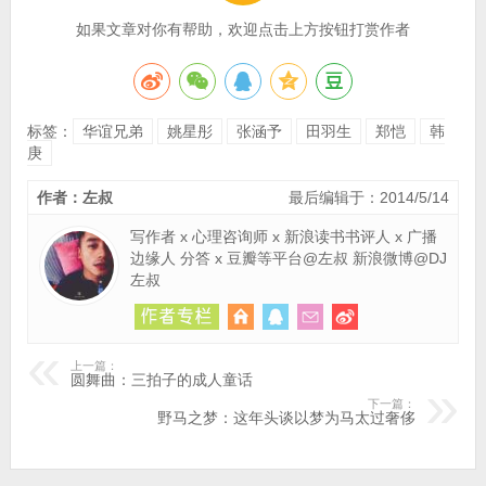
如果文章对你有帮助，欢迎点击上方按钮打赏作者
标签：
华谊兄弟
姚星彤
张涵予
田羽生
郑恺
韩
庚
作者：左叔
最后编辑于：2014/5/14
写作者 x 心理咨询师 x 新浪读书书评人 x 广播
边缘人 分答 x 豆瓣等平台@左叔 新浪微博@DJ
左叔
上一篇：
圆舞曲：三拍子的成人童话
下一篇：
野马之梦：这年头谈以梦为马太过奢侈