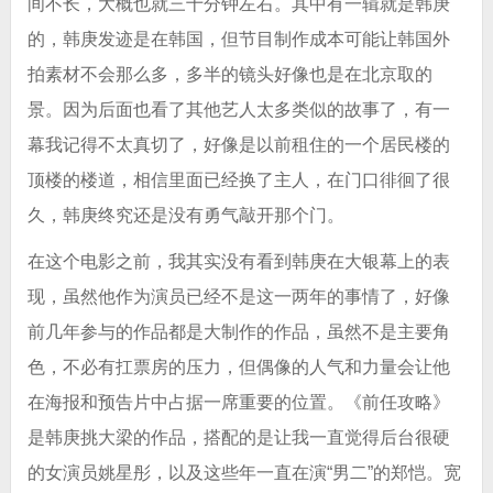
间不长，大概也就三十分钟左右。其中有一辑就是韩庚
的，韩庚发迹是在韩国，但节目制作成本可能让韩国外
拍素材不会那么多，多半的镜头好像也是在北京取的
景。因为后面也看了其他艺人太多类似的故事了，有一
幕我记得不太真切了，好像是以前租住的一个居民楼的
顶楼的楼道，相信里面已经换了主人，在门口徘徊了很
久，韩庚终究还是没有勇气敲开那个门。
在这个电影之前，我其实没有看到韩庚在大银幕上的表
现，虽然他作为演员已经不是这一两年的事情了，好像
前几年参与的作品都是大制作的作品，虽然不是主要角
色，不必有扛票房的压力，但偶像的人气和力量会让他
在海报和预告片中占据一席重要的位置。《前任攻略》
是韩庚挑大梁的作品，搭配的是让我一直觉得后台很硬
的女演员姚星彤，以及这些年一直在演“男二”的郑恺。宽