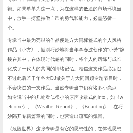
辑。如果单单为这一点，为在这样的低迷的市场环境当
中，放手一搏坚持做自己的勇气和能力，必需怒赞一
个。
专辑当中最为亮眼的作品便是方大同标签式的个人风格
作品《小方》，挺别巧妙地将当年李春波创作的“小芳”嫁
接在其中，在体现时代感的同时，将个人的历练与成长
化成了一代人的共同的情绪记忆。相信这支作品必定逃
不过此后若干年各大DJ做关于方大同回顾专题节目时，
不会绕过的一支作品。当然专辑当中仍有诸多小亮点，
如专辑当中的几处看似很小的原声收录式的into，如《w
elcome》、《Weather Report》、《Boarding》，在巧
妙隔开专辑篇章的同时，也营造出疏离的氛围。
《危险世界》这张专辑是有它的思想性的，在体现思想