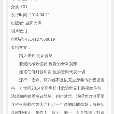
介质: CD
发行时间: 2014-04-11
出版者: 金牌大风
唱片数: 1
条型码: 4714127668819
专辑文案：
踏入未知 開始冒險
聽覺的極致體驗 視覺的全新震憾
無需任何封號加冕 他的音樂代表一切
流行、靈魂、藍調都不足以完全定義他的音樂風
格，方大同2014全新專輯【危險世界】將帶給你無
法歸類的聽覺極致體驗。創作才華、演唱實力深受樂
迷推崇愛載的方大同耗時一年多的時間錄製，身兼新
專輯製作人、創作人、歌手、樂手、創意指導，打造