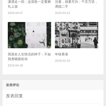
潇洒走一回：这首歌一定要葬
活着，就要尽兴：千言万语，
礼上放
洒脱二字
2020-04-07
2020-03-22
我喜欢人生快活的样子：不如
年味香港
我煮碗面给你
2018-02-24
2019-04-28
发表评论
发表回复