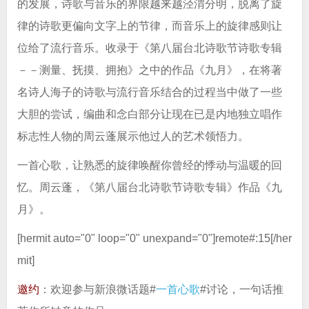
的发展，诗歌与音乐的界限越来越泾渭分明，脱离了旋
律的诗歌更偏向文字上的节律，而音乐上的旋律感则让
位给了流行音乐。收录于《第八届台北诗歌节诗歌专辑
－－测量、抚摸、拥抱》之中的作品《九月》，在将著
名诗人海子的诗歌与流行音乐结合的过程当中做了一些
大胆的尝试，编曲和念白部分让现在已是内地独立唱作
标志性人物的周云蓬展示他过人的艺术领悟力。
一首心歌，让熟悉的旋律唤醒你曾经的悸动与温暖的回
忆。周云蓬，《第八届台北诗歌节诗歌专辑》作品《九
月》。
[hermit auto="0" loop="0" unexpand="0"]remote#:15[/her
mit]
邀约
：欢迎参与新浪微话题#
一首心歌
#讨论，一句话推