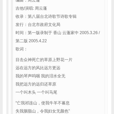
编曲：周云蓬
吉他/演唱: 周云蓬
收录：第八届台北诗歌节诗歌专辑
发行：台北市政府文化局
时间：第一版录制于 香山 云蓬家中 2005.3.26 /
第二版 2005.4.22
歌词：
目击众神死亡的草原上野花一片
远在远方的风比远方更远
我的琴声呜咽 我的泪水全无
我把远方的远归还草原
一个叫木头 一个叫马尾
“亡我祁连山，使我牛羊不蕃息
失我胭脂山，令我妇女无颜色”