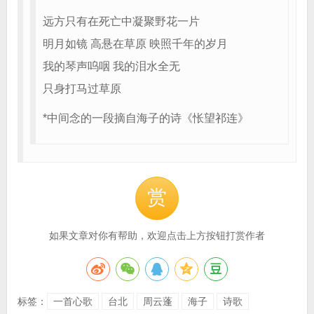
远方只有在死亡中凝聚野花一片
明月如镜 高悬在草原 映照千年的岁月
我的琴声呜咽 我的泪水全无
只身打马过草原
*中间念的一段摘自海子的诗《怅望祁连》
赏
如果文章对你有帮助，欢迎点击上方按钮打赏作者
标签：
一首心歌
台北
周云蓬
海子
诗歌