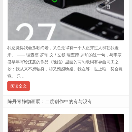
我总觉得我会孤独终老，又总觉得有一个人正穿过人群朝我走
来。 —— 理查德·罗珀 文 / 左叔 理查德·罗珀的这一句，与李宗
盛早年写给江蕙的作品《晚婚》里面的两句歌词有异曲同工之
妙：我从来不想独身，却又预感晚婚。我在等，世上唯一契合灵
魂。 只 ...
阅读全文
陈丹青静物画展：二度创作中的有与没有