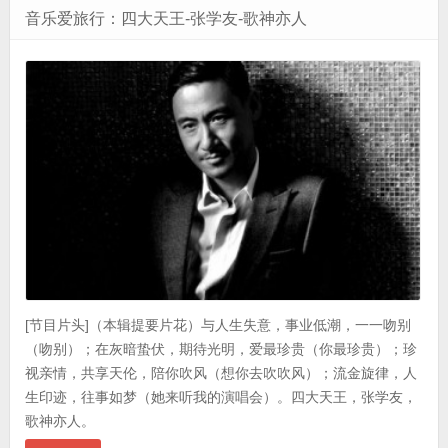
音乐爱旅行：四大天王-张学友-歌神亦人
[节目片头]（本辑提要片花）与人生失意，事业低潮，一一吻别
（吻别）；在灰暗蛰伏，期待光明，爱最珍贵（你最珍贵）；珍
视亲情，共享天伦，陪你吹风（想你去吹吹风）；流金旋律，人
生印迹，往事如梦（她来听我的演唱会）。四大天王，张学友，
歌神亦人。