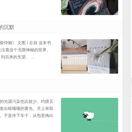
的沉默
柴侍御》 文图 / 左叔 这本书
关注着这个无限神秘的世界。
后来的失望、 ...
的光源污染也比较少。约摸五
发出暗哑哑的黄光。月上有双
。于是停下车子，从包里掏出