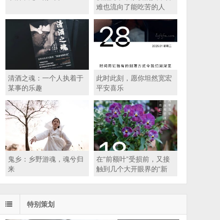
难也流向了能吃苦的人
清酒之魂：一个人执着于
此时此刻，愿你坦然宽宏
某事的乐趣
平安喜乐
鬼乡：乡野游魂，魂兮归
在“前额叶”受损前，又接
来
触到几个大开眼界的“新
知”
特别策划