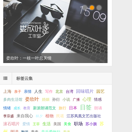
娄欣叶：一枝一叶总关情
标签云集
回味唱片
上海
亲情
人生
写作
台湾
园艺
亲子
北京
娄欣叶
心理
孙衍
小说
多肉生活馆
婚姻
广播
情感
日签
新派朗诵范文
旅行
日本
朗诵
情绪
成长
教育
来自我心
植物
江苏凤凰文艺出版社
李宗盛
林夕
民谣
职场
生活
苏
滚石唱片
爱情
美食
苏小旗
王菲
美国
州
阅读
青春
音乐爱旅行
陶源
香港