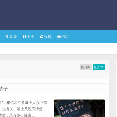
别处
关于
投稿
书店
按日期
按人气
孩子
设问”，相信差不多每个人心中都
里知道有关，嘴上又说不清楚，
，又有多少普遍 ...