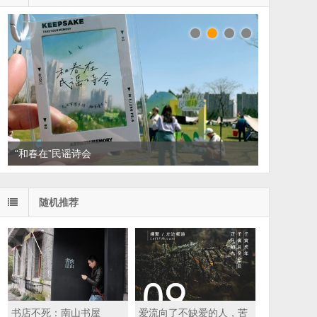
“和春在”民谣诗会
随机推荐
书店不死：南山书屋
爱流向了不缺爱的人，苦