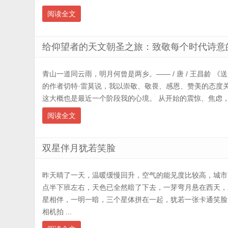
阅读全文
给仰望者的天文朝圣之旅：致敬每个时代诗意
青山一道同云雨，明月何曾是两乡。—— / 唐 / 王昌龄 《送
的作者切特·雷莫说，我以崇敬、敬畏、感恩、赞美的态度
这大概也是最近一个阶段我的心境。 从开始的震惊、焦虑，到
阅读全文
双星伴月犹若笑脸
昨天晴了一天，温暖缓慢回升，空气的能见度比较高，城市
点半下班左右，天色已全然暗了下去，一芽弯月悬在西天，
星相伴，一明一暗，三个星体拼在一起，犹若一张卡通笑脸
相机拍 ...