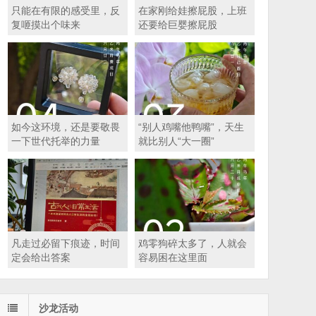
只能在有限的感受里，反
在家刚给娃擦屁股，上班
复咂摸出个味来
还要给巨婴擦屁股
如今这环境，还是要敬畏
“别人鸡嘴他鸭嘴”，天生
一下世代托举的力量
就比别人“大一圈”
凡走过必留下痕迹，时间
鸡零狗碎太多了，人就会
定会给出答案
容易困在这里面
沙龙活动