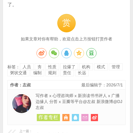
了。
赏
如果文章对你有帮助，欢迎点击上方按钮打赏作者
标签：
人员
夯
性质
拉爆了
机构
模式
管理
粥状交通
编制
规则
责任
长远
作者：左叔
最后编辑于：2026/7/1
写作者 x 心理咨询师 x 新浪读书书评人 x 广播
边缘人 分答 x 豆瓣等平台@左叔 新浪微博@DJ
左叔
上一篇：