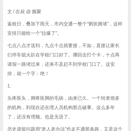
文 / 左叔 @ 频聚
返校日，叠加下雨天，市内交通一整个“粥状拥堵”，这样
安排只能给一个“拉爆了”。
七点八点才送到，九点十点就要接，不如，直接让家长
们停车熄火趴在学校门口好了。挪回去打个卡，十点再
请假一路堵过来，还来不及赶不到学校门口了。这安
排，就一个字：绝！
1.
头疼医头，脚疼医脚的毛病，由来已久。一个转隶很多
的机构，到现在还在理人员机构那点破事。这么多年
了，还没有理顺。也是无语了。
历史遗留问题用“老人老办法”也走不通那条路，又是这个