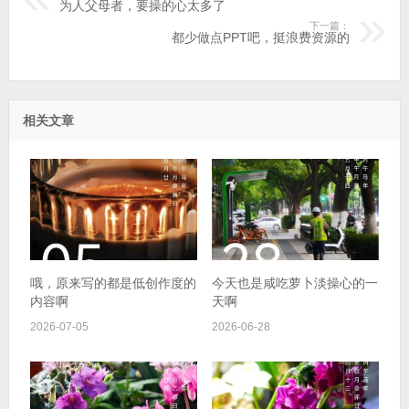
为人父母者，要操的心太多了
下一篇：
都少做点PPT吧，挺浪费资源的
相关文章
哦，原来写的都是低创作度的
今天也是咸吃萝卜淡操心的一
内容啊
天啊
2026-07-05
2026-06-28